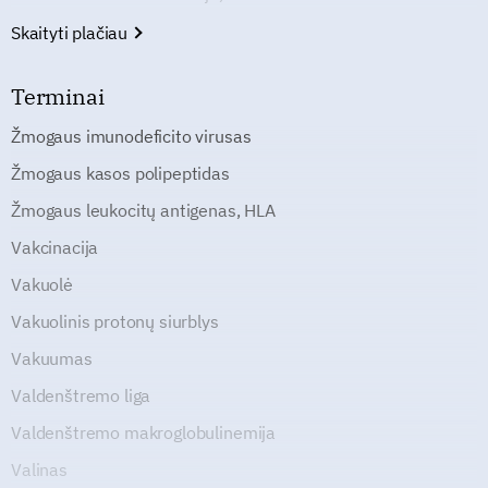
Skaityti plačiau
Terminai
Žmogaus imunodeficito virusas
Žmogaus kasos polipeptidas
Žmogaus leukocitų antigenas, HLA
Vakcinacija
Vakuolė
Vakuolinis protonų siurblys
Vakuumas
Valdenštremo liga
Valdenštremo makroglobulinemija
Valinas