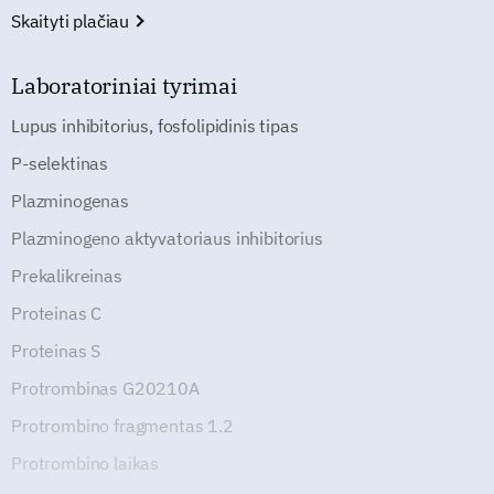
Skaityti plačiau
Laboratoriniai tyrimai
Lupus inhibitorius, fosfolipidinis tipas
P-selektinas
Plazminogenas
Plazminogeno aktyvatoriaus inhibitorius
Prekalikreinas
Proteinas C
Proteinas S
Protrombinas G20210A
Protrombino fragmentas 1.2
Protrombino laikas