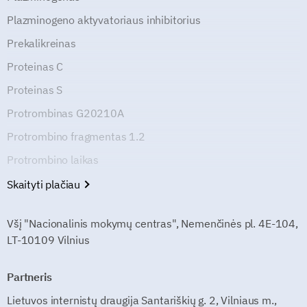
Plazminogeno aktyvatoriaus inhibitorius
Prekalikreinas
Proteinas C
Proteinas S
Protrombinas G20210A
Protrombino fragmentas 1.2
Protrombino laikas
Skaityti plačiau
Všį "Nacionalinis mokymų centras", Nemenčinės pl. 4E-104,
LT-10109 Vilnius
Partneris
Lietuvos internistų draugija Santariškių g. 2, Vilniaus m.,