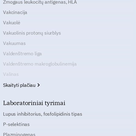
Žmogaus leukocitų antigenas, HLA
Vakcinacija
Vakuolė
Vakuolinis protonų siurblys
Vakuumas
Valdenštremo liga
Valdenštremo makroglobulinemija
Valinas
Skaityti plačiau
Laboratoriniai tyrimai
Lupus inhibitorius, fosfolipidinis tipas
P-selektinas
Plazminogenas