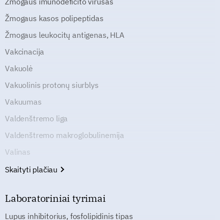
Žmogaus imunodeficito virusas
Žmogaus kasos polipeptidas
Žmogaus leukocitų antigenas, HLA
Vakcinacija
Vakuolė
Vakuolinis protonų siurblys
Vakuumas
Valdenštremo liga
Valdenštremo makroglobulinemija
Valinas
Skaityti plačiau
Laboratoriniai tyrimai
Lupus inhibitorius, fosfolipidinis tipas