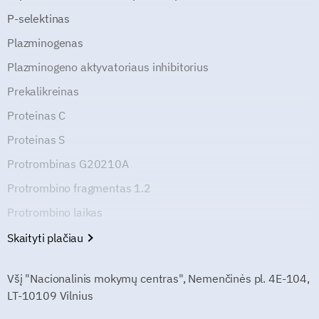
P-selektinas
Plazminogenas
Plazminogeno aktyvatoriaus inhibitorius
Prekalikreinas
Proteinas C
Proteinas S
Protrombinas G20210A
Protrombino fragmentas 1.2
Protrombino laikas
Skaityti plačiau
Všį "Nacionalinis mokymų centras", Nemenčinės pl. 4E-104,
LT-10109 Vilnius