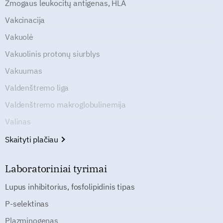
Žmogaus leukocitų antigenas, HLA
Vakcinacija
Vakuolė
Vakuolinis protonų siurblys
Vakuumas
Valdenštremo liga
Valdenštremo makroglobulinemija
Valinas
Skaityti plačiau
Laboratoriniai tyrimai
Lupus inhibitorius, fosfolipidinis tipas
P-selektinas
Plazminogenas