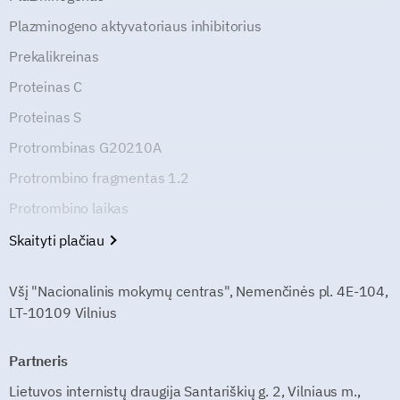
Plazminogeno aktyvatoriaus inhibitorius
Prekalikreinas
Proteinas C
Proteinas S
Protrombinas G20210A
Protrombino fragmentas 1.2
Protrombino laikas
Skaityti plačiau
Všį "Nacionalinis mokymų centras", Nemenčinės pl. 4E-104,
LT-10109 Vilnius
Partneris
Lietuvos internistų draugija Santariškių g. 2, Vilniaus m.,