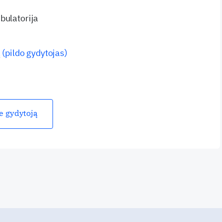
bulatorija
 (pildo gydytojas)
ie gydytoją