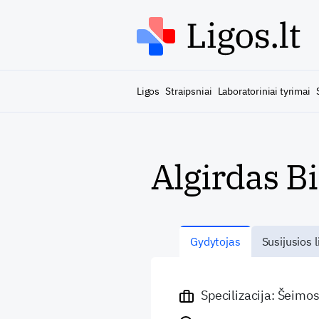
Ligos
Straipsniai
Laboratoriniai tyrimai
Algirdas B
Gydytojas
Susijusios l
Specilizacija: Šeimo