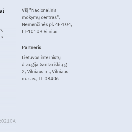
ai
Všį "Nacionalinis
mokymų centras",
Nemenčinės pl. 4E-104,
s,
LT-10109 Vilnius
as
Partneris
Lietuvos internistų
draugija Santariškių g.
2, Vilniaus m., Vilniaus
m. sav., LT-08406
G20210A