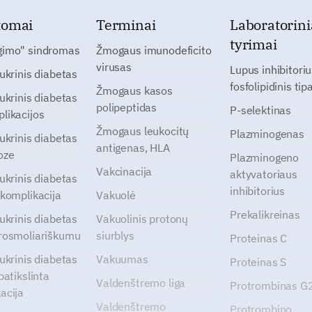
tomai
Terminai
Laboratorini
tyrimai
gimo" sindromas
Žmogaus imunodeficito
virusas
Lupus inhibitoriu
cukrinis diabetas
fosfolipidinis tip
Žmogaus kasos
cukrinis diabetas
polipeptidas
P-selektinas
likacijos
Žmogaus leukocitų
Plazminogenas
cukrinis diabetas
antigenas, HLA
oze
Plazminogeno
Vakcinacija
aktyvatoriaus
cukrinis diabetas
inhibitorius
 komplikacija
Vakuolė
Prekalikreinas
cukrinis diabetas
Vakuolinis protonų
rosmoliariškumu
siurblys
Proteinas C
cukrinis diabetas
Vakuumas
Proteinas S
patikslinta
Valdenštremo liga
Protrombinas 
acija
Valdenštremo
Protrombino