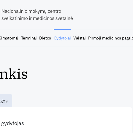
Simptomai
Terminai
Dietos
Gydytojai
Vaistai
Pirmoji medicinos pagal
inkis
igos
s gydytojas