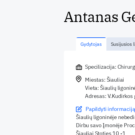
Antanas G
Gydytojas
Susijusios l
Specilizacija: Chirur
Miestas: Šiauliai
Vieta: Šiaulių ligonin
Adresas: V.Kudirkos 
Papildyti informaciją
Šiaulių ligoninėje nebed
Dirbu savo Įmonėje Proc
Šiauliai Stoties 10 -1