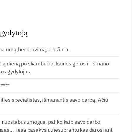
 gydytoją
onalumą,bendravimą,priežiūra.
čią dieną po skambučio, kainos geros ir išmano
kus gydytojas.
****
ities specialistas, išmanantis savo darbą. Ačiū
 nuostabus zmogus, patiko kaip savo darbo
ingas...Tiesa pasakysiu,nesuprantu kas darosi ant