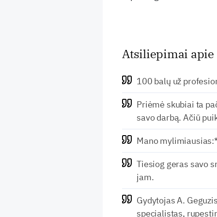
Atsiliepimai apie
100 balų už profesi
Priėmė skubiai ta pa
savo darbą. Ačiū pui
Mano mylimiausias:*
Tiesiog geras savo sr
jam.
Gydytojas A. Geguzis
specialistas, rupest