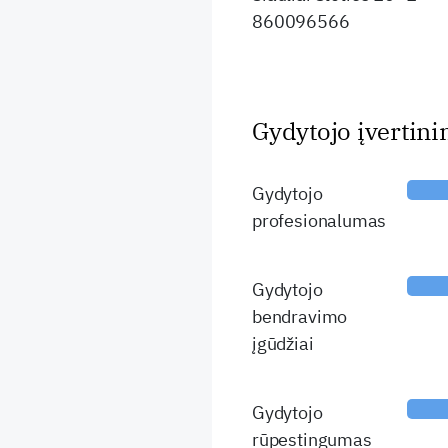
860096566
Gydytojo įvertin
Gydytojo
profesionalumas
Gydytojo
bendravimo
įgūdžiai
Gydytojo
rūpestingumas