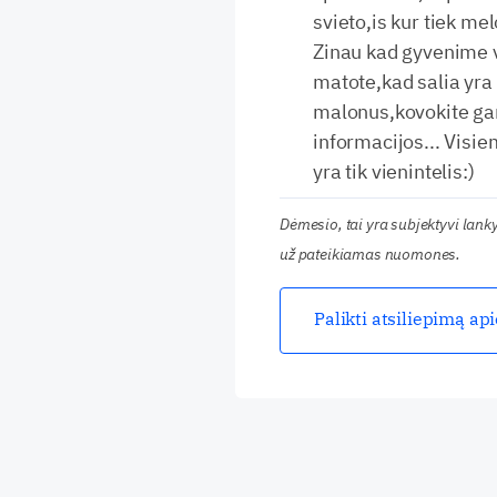
svieto,is kur tiek me
Zinau kad gyvenime v
matote,kad salia yra 
malonus,kovokite ga
informacijos... Visie
yra tik vienintelis:)
Dėmesio, tai yra subjektyvi lan
už pateikiamas nuomones.
Palikti atsiliepimą ap