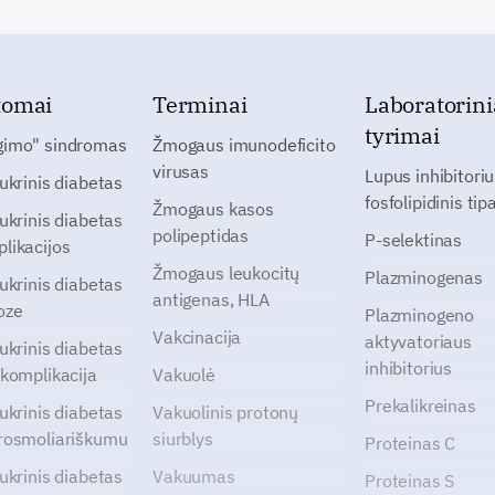
tomai
Terminai
Laboratorini
tyrimai
gimo" sindromas
Žmogaus imunodeficito
virusas
Lupus inhibitoriu
cukrinis diabetas
fosfolipidinis tip
Žmogaus kasos
cukrinis diabetas
polipeptidas
P-selektinas
likacijos
Žmogaus leukocitų
Plazminogenas
cukrinis diabetas
antigenas, HLA
oze
Plazminogeno
Vakcinacija
aktyvatoriaus
cukrinis diabetas
inhibitorius
 komplikacija
Vakuolė
Prekalikreinas
cukrinis diabetas
Vakuolinis protonų
rosmoliariškumu
siurblys
Proteinas C
cukrinis diabetas
Vakuumas
Proteinas S