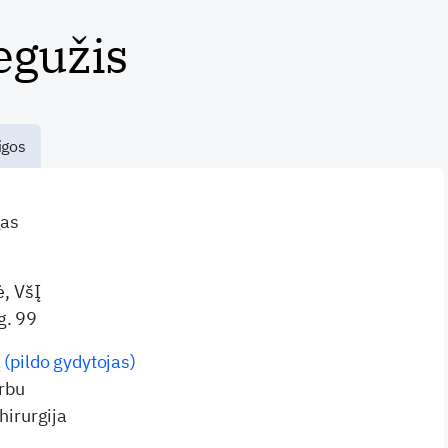
egužis
igos
gas
ė, VšĮ
g. 99
 (pildo gydytojas)
irbu
hirurgija