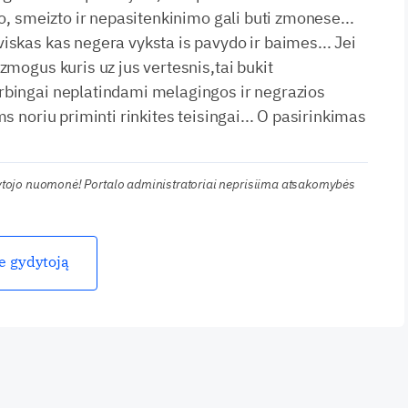
lo, smeizto ir nepasitenkinimo gali buti zmonese...
iskas kas negera vyksta is pavydo ir baimes... Jei
zmogus kuris uz jus vertesnis,tai bukit
rbingai neplatindami melagingos ir negrazios
ms noriu priminti rinkites teisingai... O pasirinkimas
kytojo nuomonė! Portalo administratoriai neprisiima atsakomybės
ie gydytoją