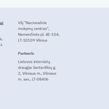
ai
Všį "Nacionalinis
mokymų centras",
Nemenčinės pl. 4E-104,
s,
LT-10109 Vilnius
as
Partneris
Lietuvos internistų
draugija Santariškių g.
2, Vilniaus m., Vilniaus
m. sav., LT-08406