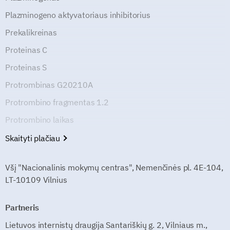
Plazminogeno aktyvatoriaus inhibitorius
Prekalikreinas
Proteinas C
Proteinas S
Protrombinas G20210A
Protrombino fragmentas 1.2
Protrombino laikas
Skaityti plačiau
Všį "Nacionalinis mokymų centras", Nemenčinės pl. 4E-104,
LT-10109 Vilnius
Partneris
Lietuvos internistų draugija Santariškių g. 2, Vilniaus m.,