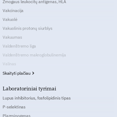
Žmogaus leukocitų antigenas, HLA
Vakcinacija
Vakuolė
Vakuolinis protonų siurblys
Vakuumas
Valdenštremo liga
Valdenštremo makroglobulinemija
Valinas
Skaityti plačiau
Laboratoriniai tyrimai
Lupus inhibitorius, fosfolipidinis tipas
P-selektinas
Plazminogenas