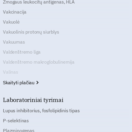
Žmogaus leukocitų antigenas, HLA
Vakcinacija
Vakuolė
Vakuolinis protonų siurblys
Vakuumas
Valdenštremo liga
Valdenštremo makroglobulinemija
Valinas
Skaityti plačiau
Laboratoriniai tyrimai
Lupus inhibitorius, fosfolipidinis tipas
P-selektinas
Plazminogenas