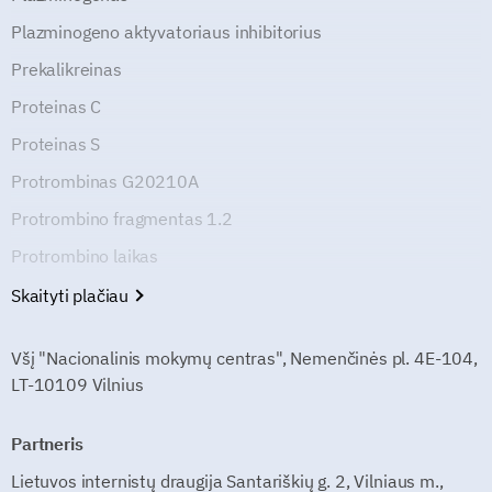
Plazminogeno aktyvatoriaus inhibitorius
Prekalikreinas
Proteinas C
Proteinas S
Protrombinas G20210A
Protrombino fragmentas 1.2
Protrombino laikas
Skaityti plačiau
Všį "Nacionalinis mokymų centras", Nemenčinės pl. 4E-104,
LT-10109 Vilnius
Partneris
Lietuvos internistų draugija Santariškių g. 2, Vilniaus m.,