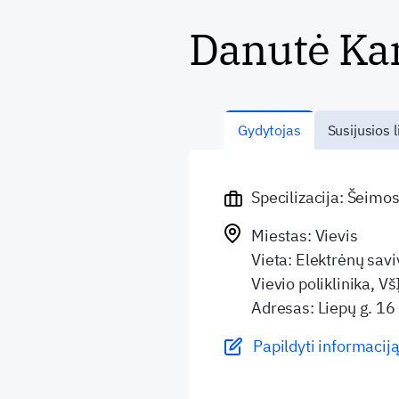
Danutė Ka
Gydytojas
Susijusios l
Specilizacija: Šeimo
Miestas: Vievis
Vieta: Elektrėnų sav
Vievio poliklinika, Vš
Adresas: Liepų g. 16
Papildyti informaciją