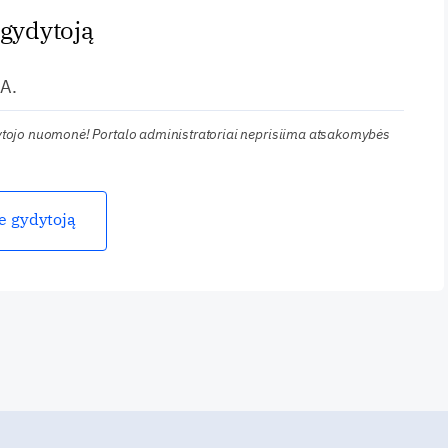
 gydytoją
A.
kytojo nuomonė! Portalo administratoriai neprisiima atsakomybės
ie gydytoją