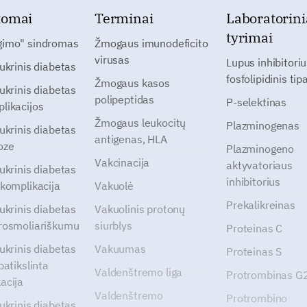
tomai
Terminai
Laboratorini
tyrimai
gimo" sindromas
Žmogaus imunodeficito
virusas
Lupus inhibitoriu
cukrinis diabetas
fosfolipidinis tip
Žmogaus kasos
cukrinis diabetas
polipeptidas
P-selektinas
likacijos
Žmogaus leukocitų
Plazminogenas
cukrinis diabetas
antigenas, HLA
oze
Plazminogeno
Vakcinacija
aktyvatoriaus
cukrinis diabetas
inhibitorius
 komplikacija
Vakuolė
Prekalikreinas
cukrinis diabetas
Vakuolinis protonų
rosmoliariškumu
siurblys
Proteinas C
cukrinis diabetas
Vakuumas
Proteinas S
patikslinta
Valdenštremo liga
Protrombinas 
acija
Valdenštremo
Protrombino
cukrinis diabetas