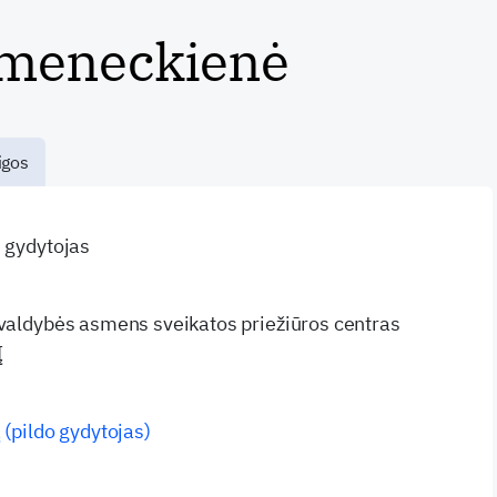
meneckienė
igos
s gydytojas
ivaldybės asmens sveikatos priežiūros centras
Į
 (pildo gydytojas)