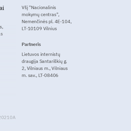
ai
Všį "Nacionalinis
mokymų centras",
Nemenčinės pl. 4E-104,
s,
LT-10109 Vilnius
as
Partneris
Lietuvos internistų
draugija Santariškių g.
2, Vilniaus m., Vilniaus
m. sav., LT-08406
G20210A