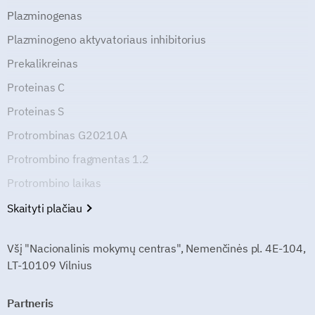
Plazminogenas
Plazminogeno aktyvatoriaus inhibitorius
Prekalikreinas
Proteinas C
Proteinas S
Protrombinas G20210A
Protrombino fragmentas 1.2
Protrombino laikas
Skaityti plačiau
Všį "Nacionalinis mokymų centras", Nemenčinės pl. 4E-104,
LT-10109 Vilnius
Partneris