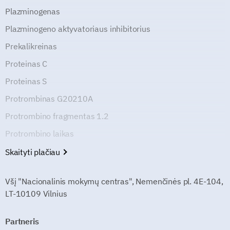
Plazminogenas
Plazminogeno aktyvatoriaus inhibitorius
Prekalikreinas
Proteinas C
Proteinas S
Protrombinas G20210A
Protrombino fragmentas 1.2
Protrombino laikas
Skaityti plačiau
Všį "Nacionalinis mokymų centras", Nemenčinės pl. 4E-104,
LT-10109 Vilnius
Partneris