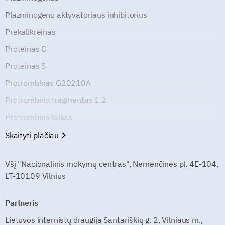
Plazminogeno aktyvatoriaus inhibitorius
Prekalikreinas
Proteinas C
Proteinas S
Protrombinas G20210A
Protrombino fragmentas 1.2
Protrombino laikas
Skaityti plačiau
Všį "Nacionalinis mokymų centras", Nemenčinės pl. 4E-104,
LT-10109 Vilnius
Partneris
Lietuvos internistų draugija Santariškių g. 2, Vilniaus m.,