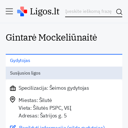
Gintarė Mockeliūnaitė
Gydytojas
Susijusios ligos
Specilizacija: Šeimos gydytojas
Miestas: Šilutė
Vieta: Šilutės PSPC, VšĮ
Adresas: Šatrijos g. 5
Papildyti informaciją (pildo gydytojas)