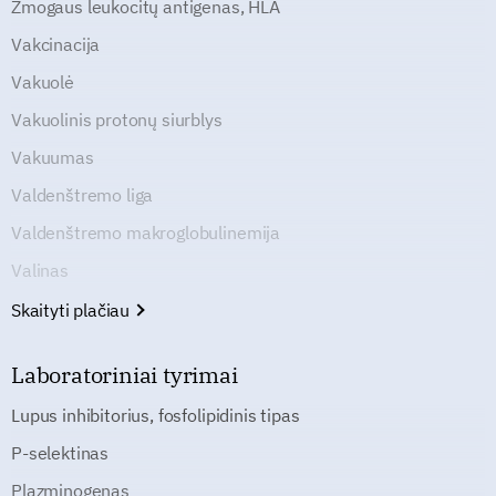
Žmogaus leukocitų antigenas, HLA
Vakcinacija
Vakuolė
Vakuolinis protonų siurblys
Vakuumas
Valdenštremo liga
Valdenštremo makroglobulinemija
Valinas
Skaityti plačiau
Laboratoriniai tyrimai
Lupus inhibitorius, fosfolipidinis tipas
P-selektinas
Plazminogenas