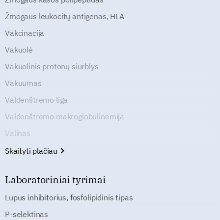
Žmogaus leukocitų antigenas, HLA
Vakcinacija
Vakuolė
Vakuolinis protonų siurblys
Vakuumas
Valdenštremo liga
Valdenštremo makroglobulinemija
Valinas
Skaityti plačiau
Laboratoriniai tyrimai
Lupus inhibitorius, fosfolipidinis tipas
P-selektinas