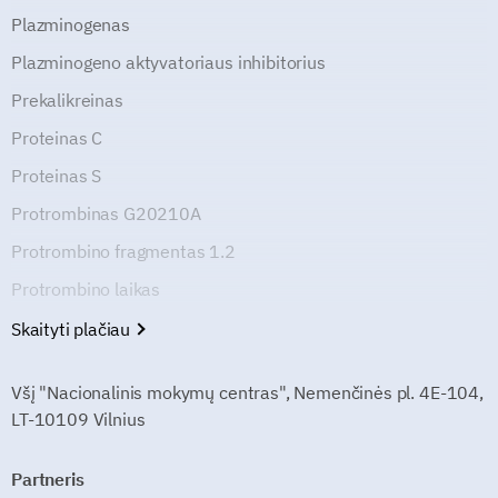
Plazminogenas
Plazminogeno aktyvatoriaus inhibitorius
Prekalikreinas
Proteinas C
Proteinas S
Protrombinas G20210A
Protrombino fragmentas 1.2
Protrombino laikas
Skaityti plačiau
Všį "Nacionalinis mokymų centras", Nemenčinės pl. 4E-104,
LT-10109 Vilnius
Partneris