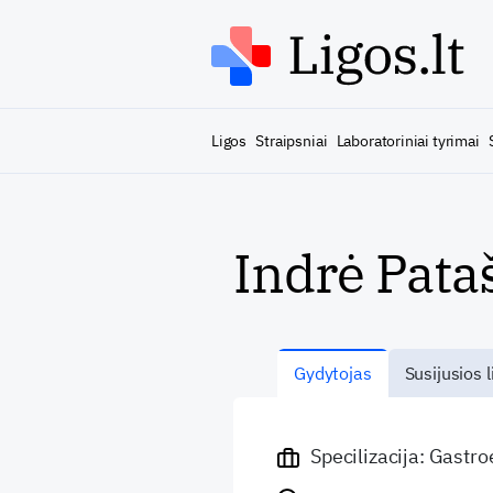
Ligos
Straipsniai
Laboratoriniai tyrimai
Indrė Pata
Gydytojas
Susijusios l
Specilizacija: Gastr