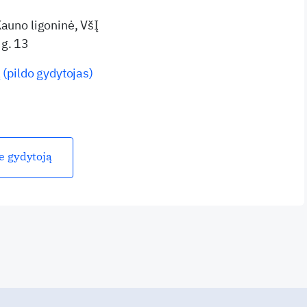
Kauno ligoninė, VšĮ
g. 13
 (pildo gydytojas)
ie gydytoją