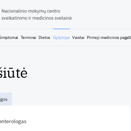
Simptomai
Terminai
Dietos
Gydytojai
Vaistai
Pirmoji medicinos pagal
šiūtė
igos
oenterologas