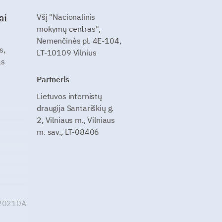
ai
Všį "Nacionalinis
mokymų centras",
Nemenčinės pl. 4E-104,
s,
LT-10109 Vilnius
as
Partneris
Lietuvos internistų
draugija Santariškių g.
2, Vilniaus m., Vilniaus
m. sav., LT-08406
G20210A