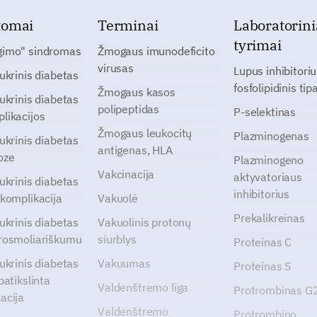
tomai
Terminai
Laboratorini
tyrimai
gimo" sindromas
Žmogaus imunodeficito
virusas
Lupus inhibitoriu
cukrinis diabetas
fosfolipidinis tip
Žmogaus kasos
cukrinis diabetas
polipeptidas
P-selektinas
likacijos
Žmogaus leukocitų
Plazminogenas
cukrinis diabetas
antigenas, HLA
oze
Plazminogeno
Vakcinacija
aktyvatoriaus
cukrinis diabetas
inhibitorius
 komplikacija
Vakuolė
Prekalikreinas
cukrinis diabetas
Vakuolinis protonų
rosmoliariškumu
siurblys
Proteinas C
cukrinis diabetas
Vakuumas
Proteinas S
patikslinta
Valdenštremo liga
Protrombinas 
acija
Valdenštremo
Protrombino