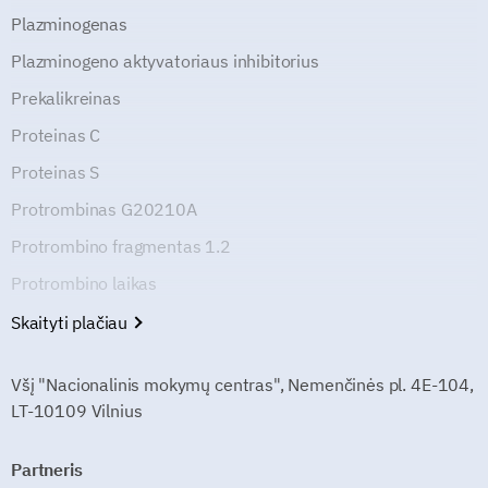
Plazminogenas
Plazminogeno aktyvatoriaus inhibitorius
Prekalikreinas
Proteinas C
Proteinas S
Protrombinas G20210A
Protrombino fragmentas 1.2
Protrombino laikas
Skaityti plačiau
Všį "Nacionalinis mokymų centras", Nemenčinės pl. 4E-104,
LT-10109 Vilnius
Partneris