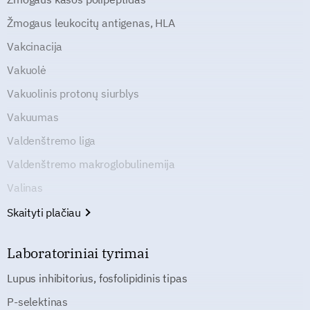
Žmogaus leukocitų antigenas, HLA
Vakcinacija
Vakuolė
Vakuolinis protonų siurblys
Vakuumas
Valdenštremo liga
Valdenštremo makroglobulinemija
Valinas
Skaityti plačiau
Laboratoriniai tyrimai
Lupus inhibitorius, fosfolipidinis tipas
P-selektinas