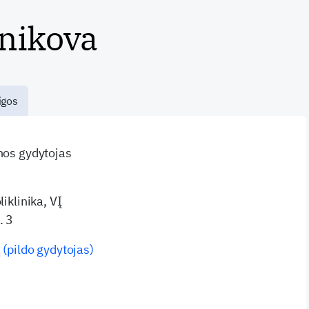
nikova
igos
inos gydytojas
liklinika, VĮ
. 3
 (pildo gydytojas)