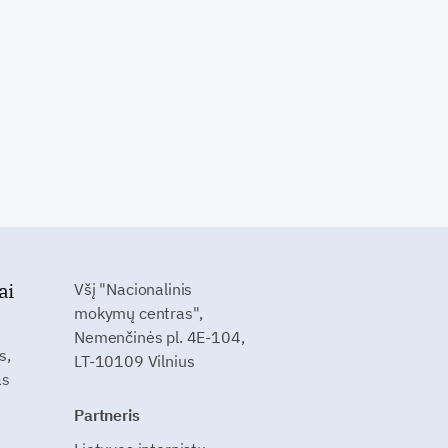
ai
Všį "Nacionalinis
mokymų centras",
Nemenčinės pl. 4E-104,
s,
LT-10109 Vilnius
as
Partneris