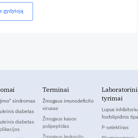
ie gydytoją
tomai
Terminai
Laboratorini
tyrimai
gimo" sindromas
Žmogaus imunodeficito
virusas
Lupus inhibitoriu
cukrinis diabetas
fosfolipidinis tip
Žmogaus kasos
cukrinis diabetas
polipeptidas
P-selektinas
likacijos
Žmogaus leukocitų
Plazminogenas