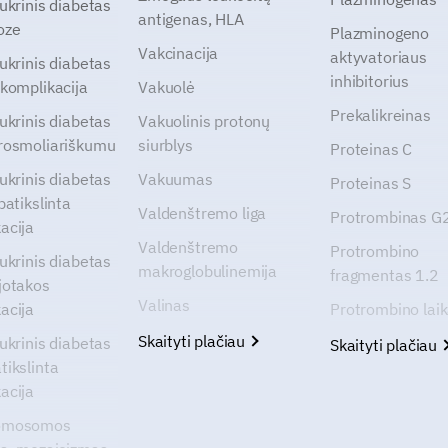
cukrinis diabetas
antigenas, HLA
oze
Plazminogeno
Vakcinacija
aktyvatoriaus
cukrinis diabetas
inhibitorius
 komplikacija
Vakuolė
Prekalikreinas
cukrinis diabetas
Vakuolinis protonų
rosmoliariškumu
siurblys
Proteinas C
cukrinis diabetas
Vakuumas
Proteinas S
patikslinta
Valdenštremo liga
Protrombinas 
acija
Valdenštremo
Protrombino
cukrinis diabetas
makroglobulinemija
fragmentas 1.2
jotakos
Valinas
acija
Protrombino lai
Skaityti plačiau
cukrinis diabetas
Skaityti plačiau
tikslinta
acija
omosomos