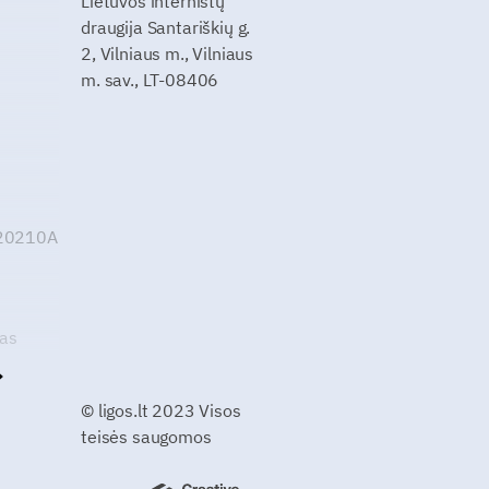
Lietuvos internistų
draugija Santariškių g.
2, Vilniaus m., Vilniaus
m. sav., LT-08406
G20210A
kas
© ligos.lt 2023 Visos
teisės saugomos