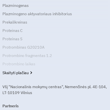
Plazminogenas
Plazminogeno aktyvatoriaus inhibitorius
Prekalikreinas
Proteinas C
Proteinas S
Protrombinas G20210A
Protrombino fragmentas 1.2
Protrombino laikas
Skaityti plačiau
Všį "Nacionalinis mokymų centras", Nemenčinės pl. 4E-104,
LT-10109 Vilnius
Partneris