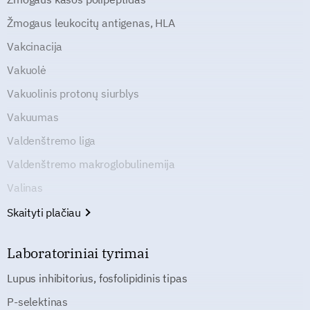
Žmogaus leukocitų antigenas, HLA
Vakcinacija
Vakuolė
Vakuolinis protonų siurblys
Vakuumas
Valdenštremo liga
Valdenštremo makroglobulinemija
Valinas
Skaityti plačiau
Laboratoriniai tyrimai
Lupus inhibitorius, fosfolipidinis tipas
P-selektinas