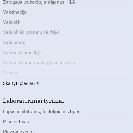
Žmogaus leukocitų antigenas, HLA
Vakcinacija
Vakuolė
Vakuolinis protonų siurblys
Vakuumas
Valdenštremo liga
Valdenštremo makroglobulinemija
Valinas
Skaityti plačiau
Laboratoriniai tyrimai
Lupus inhibitorius, fosfolipidinis tipas
P-selektinas
Plazminogenas