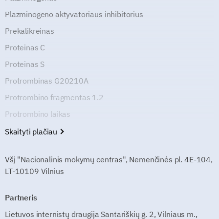
Plazminogeno aktyvatoriaus inhibitorius
Prekalikreinas
Proteinas C
Proteinas S
Protrombinas G20210A
Protrombino fragmentas 1.2
Protrombino laikas
Skaityti plačiau
Všį "Nacionalinis mokymų centras", Nemenčinės pl. 4E-104,
LT-10109 Vilnius
Partneris
Lietuvos internistų draugija Santariškių g. 2, Vilniaus m.,