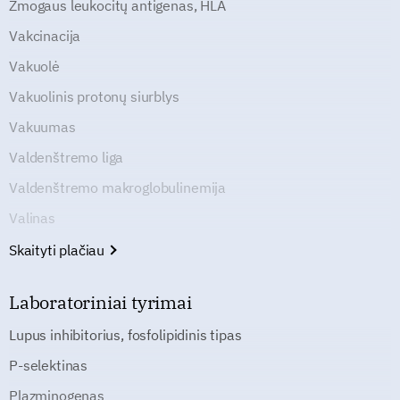
Žmogaus leukocitų antigenas, HLA
Vakcinacija
Vakuolė
Vakuolinis protonų siurblys
Vakuumas
Valdenštremo liga
Valdenštremo makroglobulinemija
Valinas
Skaityti plačiau
Laboratoriniai tyrimai
Lupus inhibitorius, fosfolipidinis tipas
P-selektinas
Plazminogenas