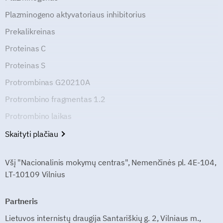
Plazminogeno aktyvatoriaus inhibitorius
Prekalikreinas
Proteinas C
Proteinas S
Protrombinas G20210A
Protrombino fragmentas 1.2
Protrombino laikas
Skaityti plačiau
Všį "Nacionalinis mokymų centras", Nemenčinės pl. 4E-104,
LT-10109 Vilnius
Partneris
Lietuvos internistų draugija Santariškių g. 2, Vilniaus m.,