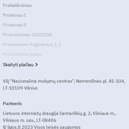
Prekalikreinas
Proteinas C
Proteinas S
Protrombinas G20210A
Protrombino fragmentas 1.2
Protrombino laikas
Skaityti plačiau
Všį "Nacionalinis mokymų centras", Nemenčinės pl. 4E-104,
LT-10109 Vilnius
Partneris
Lietuvos internistų draugija Santariškių g. 2, Vilniaus m.,
Vilniaus m. sav., LT-08406
© ligos.lt 2023 Visos teisės saugomos