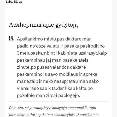
Labai Blogai
Atsiliepimai apie gydytoją
Apsilankimo mietu pas daktare man
padidino doze vaistu ir pasake pasirodit po
3men.paskambint i kabinieta uzsirasyt.kaip
paskambinau jaj man pasake ateis
zinute.po puses valandos daktare
paskambino is savo mobilaus ir apreke
mane.taip ir neko nesupratau man sako
viena.raso sau kita.dar likau kalta.po
pokalbio man zimai pablogejo.
Dėmesio, tai yra subjektyvi lankytojo nuomonė! Portalo
administratoriai neprisiima atsakomybės už pateikiamas