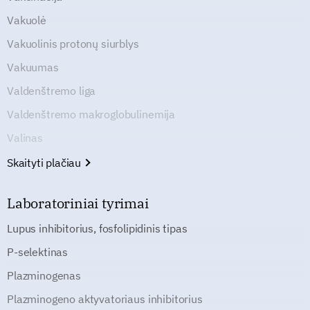
Vakuolė
Vakuolinis protonų siurblys
Vakuumas
Valdenštremo liga
Valdenštremo makroglobulinemija
Valinas
Skaityti plačiau
Laboratoriniai tyrimai
Lupus inhibitorius, fosfolipidinis tipas
P-selektinas
Plazminogenas
Plazminogeno aktyvatoriaus inhibitorius