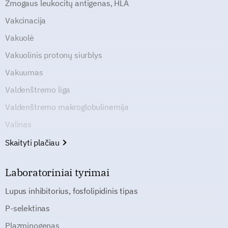
Žmogaus leukocitų antigenas, HLA
Vakcinacija
Vakuolė
Vakuolinis protonų siurblys
Vakuumas
Valdenštremo liga
Valdenštremo makroglobulinemija
Valinas
Skaityti plačiau
Laboratoriniai tyrimai
Lupus inhibitorius, fosfolipidinis tipas
P-selektinas
Plazminogenas