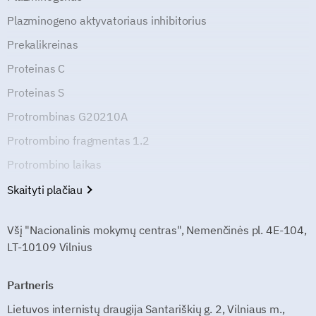
Plazminogeno aktyvatoriaus inhibitorius
Prekalikreinas
Proteinas C
Proteinas S
Protrombinas G20210A
Protrombino fragmentas 1.2
Protrombino laikas
Skaityti plačiau
Všį "Nacionalinis mokymų centras", Nemenčinės pl. 4E-104,
LT-10109 Vilnius
Partneris
Lietuvos internistų draugija Santariškių g. 2, Vilniaus m.,