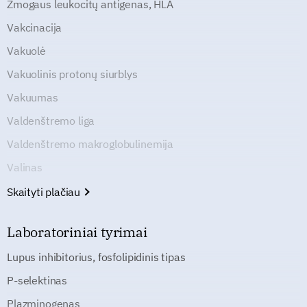
Žmogaus leukocitų antigenas, HLA
Vakcinacija
Vakuolė
Vakuolinis protonų siurblys
Vakuumas
Valdenštremo liga
Valdenštremo makroglobulinemija
Valinas
Skaityti plačiau
Laboratoriniai tyrimai
Lupus inhibitorius, fosfolipidinis tipas
P-selektinas
Plazminogenas