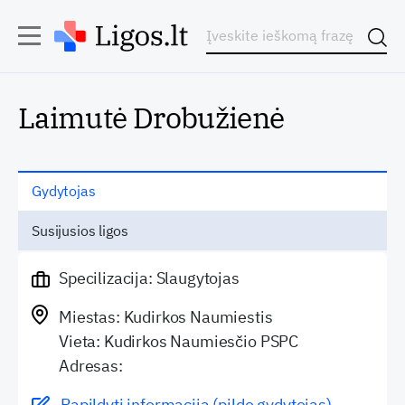
Laimutė Drobužienė
Gydytojas
Susijusios ligos
Specilizacija: Slaugytojas
Miestas: Kudirkos Naumiestis
Vieta: Kudirkos Naumiesčio PSPC
Adresas:
Papildyti informaciją (pildo gydytojas)