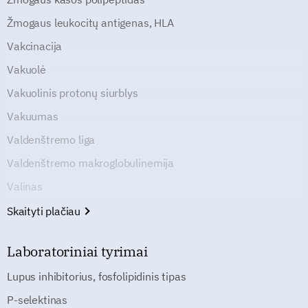
Žmogaus leukocitų antigenas, HLA
Vakcinacija
Vakuolė
Vakuolinis protonų siurblys
Vakuumas
Valdenštremo liga
Valdenštremo makroglobulinemija
Valinas
Skaityti plačiau
Laboratoriniai tyrimai
Lupus inhibitorius, fosfolipidinis tipas
P-selektinas