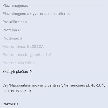
Plazminogenas
Plazminogeno aktyvatoriaus inhibitorius
Prekalikreinas
Proteinas C
Proteinas S
Protrombinas G20210A
Protrombino fragmentas 1.2
Protrombino laikas
Skaityti plačiau
Všį "Nacionalinis mokymų centras", Nemenčinės pl. 4E-104,
LT-10109 Vilnius
Partneris