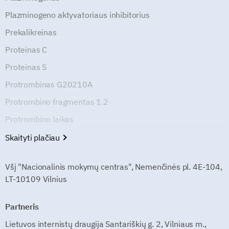
Plazminogeno aktyvatoriaus inhibitorius
Prekalikreinas
Proteinas C
Proteinas S
Protrombinas G20210A
Protrombino fragmentas 1.2
Protrombino laikas
Skaityti plačiau
Všį "Nacionalinis mokymų centras", Nemenčinės pl. 4E-104,
LT-10109 Vilnius
Partneris
Lietuvos internistų draugija Santariškių g. 2, Vilniaus m.,