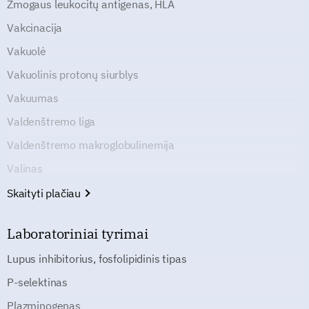
Žmogaus leukocitų antigenas, HLA
Vakcinacija
Vakuolė
Vakuolinis protonų siurblys
Vakuumas
Valdenštremo liga
Valdenštremo makroglobulinemija
Valinas
Skaityti plačiau
Laboratoriniai tyrimai
Lupus inhibitorius, fosfolipidinis tipas
P-selektinas
Plazminogenas