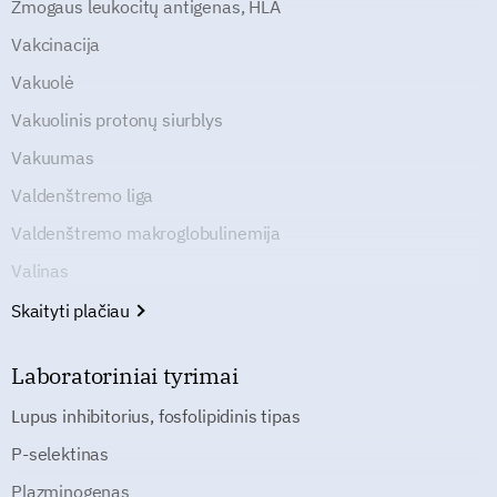
Žmogaus leukocitų antigenas, HLA
Vakcinacija
Vakuolė
Vakuolinis protonų siurblys
Vakuumas
Valdenštremo liga
Valdenštremo makroglobulinemija
Valinas
Skaityti plačiau
Laboratoriniai tyrimai
Lupus inhibitorius, fosfolipidinis tipas
P-selektinas
Plazminogenas