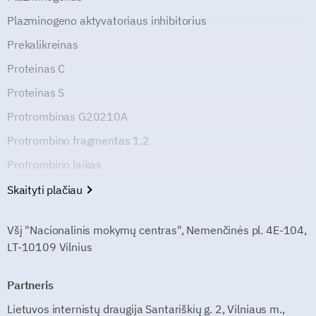
Plazminogeno aktyvatoriaus inhibitorius
Prekalikreinas
Proteinas C
Proteinas S
Protrombinas G20210A
Protrombino fragmentas 1.2
Protrombino laikas
Skaityti plačiau
Všį "Nacionalinis mokymų centras", Nemenčinės pl. 4E-104,
LT-10109 Vilnius
Partneris
Lietuvos internistų draugija Santariškių g. 2, Vilniaus m.,