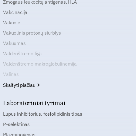
Žmogaus leukocitų antigenas, HLA
Vakcinacija
Vakuolė
Vakuolinis protonų siurblys
Vakuumas
Valdenštremo liga
Valdenštremo makroglobulinemija
Valinas
Skaityti plačiau
Laboratoriniai tyrimai
Lupus inhibitorius, fosfolipidinis tipas
P-selektinas
Plazminogenas