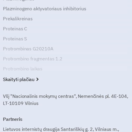
Plazminogeno aktyvatoriaus inhibitorius
Prekalikreinas
Proteinas C
Proteinas S
Protrombinas G20210A
Protrombino fragmentas 1.2
Protrombino laikas
Skaityti plačiau
Všį "Nacionalinis mokymų centras", Nemenčinės pl. 4E-104,
LT-10109 Vilnius
Partneris
Lietuvos internistų draugija Santariškių g. 2, Vilniaus m.,