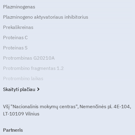
Plazminogenas
Plazminogeno aktyvatoriaus inhibitorius
Prekalikreinas
Proteinas C
Proteinas S
Protrombinas G20210A
Protrombino fragmentas 1.2
Protrombino laikas
Skaityti plačiau
Všį "Nacionalinis mokymų centras", Nemenčinės pl. 4E-104,
LT-10109 Vilnius
Partneris