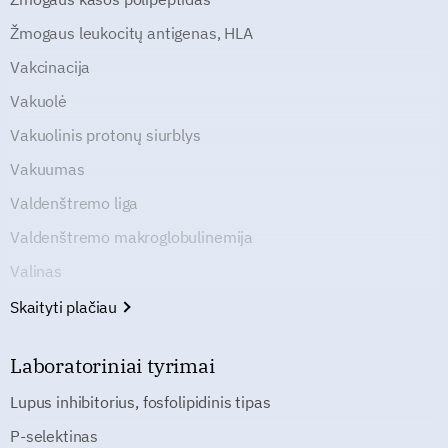
Žmogaus leukocitų antigenas, HLA
Vakcinacija
Vakuolė
Vakuolinis protonų siurblys
Vakuumas
Valdenštremo liga
Valdenštremo makroglobulinemija
Valinas
Skaityti plačiau
Laboratoriniai tyrimai
Lupus inhibitorius, fosfolipidinis tipas
P-selektinas