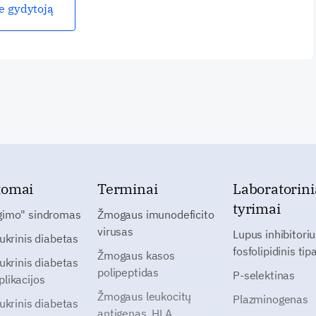
ie gydytoją
tomai
Terminai
Laboratorini
tyrimai
gimo" sindromas
Žmogaus imunodeficito
virusas
Lupus inhibitoriu
cukrinis diabetas
fosfolipidinis tip
Žmogaus kasos
cukrinis diabetas
polipeptidas
P-selektinas
likacijos
Žmogaus leukocitų
Plazminogenas
cukrinis diabetas
antigenas, HLA