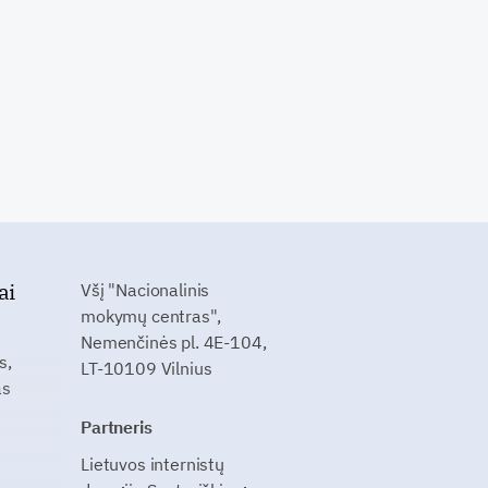
ai
Všį "Nacionalinis
mokymų centras",
Nemenčinės pl. 4E-104,
s,
LT-10109 Vilnius
as
Partneris
Lietuvos internistų