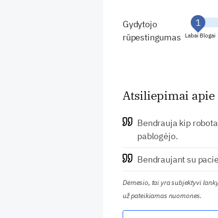
Gydytojo
rūpestingumas
Labai Blogai
Atsiliepimai apie
Bendrauja kip robotas
pablogėjo.
Bendraujant su pacie
Dėmesio, tai yra subjektyvi lan
už pateikiamas nuomones.