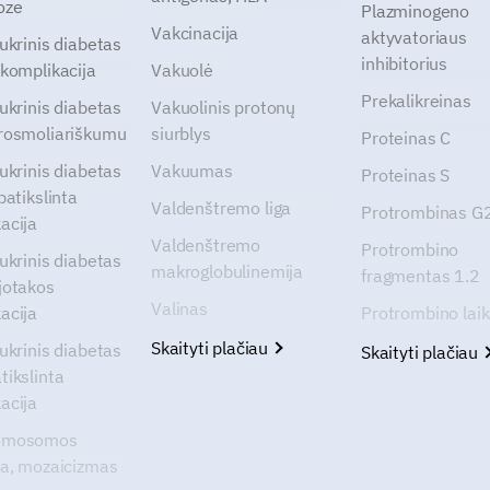
oze
Plazminogeno
Vakcinacija
aktyvatoriaus
cukrinis diabetas
inhibitorius
 komplikacija
Vakuolė
Prekalikreinas
cukrinis diabetas
Vakuolinis protonų
rosmoliariškumu
siurblys
Proteinas C
cukrinis diabetas
Vakuumas
Proteinas S
patikslinta
Valdenštremo liga
Protrombinas 
acija
Valdenštremo
Protrombino
cukrinis diabetas
makroglobulinemija
fragmentas 1.2
jotakos
Valinas
acija
Protrombino lai
Skaityti plačiau
cukrinis diabetas
Skaityti plačiau
tikslinta
acija
omosomos
ja, mozaicizmas