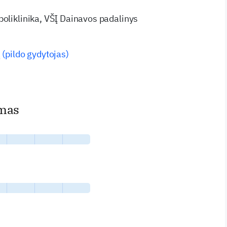
poliklinika, VŠĮ Dainavos padalinys
2
 (pildo gydytojas)
imas