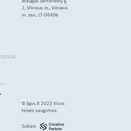
draugija Santariškių g.
2, Vilniaus m., Vilniaus
m. sav., LT-08406
G20210A
kas
© ligos.lt 2023 Visos
teisės saugomos
Sukūrė