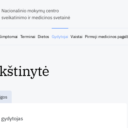
Simptomai
Terminai
Dietos
Gydytojai
Vaistai
Pirmoji medicinos pagal
kštinytė
igos
s gydytojas