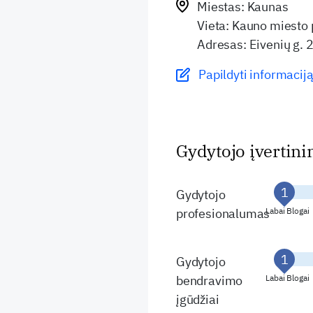
Miestas: Kaunas
Vieta: Kauno miesto 
Adresas: Eivenių g. 
Papildyti informaciją
Gydytojo įvertin
Gydytojo
profesionalumas
Labai Blogai
Gydytojo
bendravimo
Labai Blogai
įgūdžiai