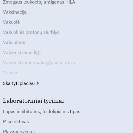
Žmogaus leukocitų antigenas, HLA
Vakcinacija
Vakuolė
Vakuolinis protonų siurblys
Vakuumas
Valdenštremo liga
Valdenštremo makroglobulinemija
Valinas
Skaityti plačiau
Laboratoriniai tyrimai
Lupus inhibitorius, fosfolipidinis tipas
P-selektinas
Plazminogenas