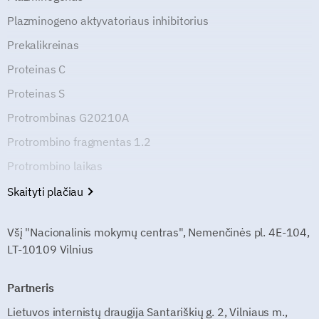
Plazminogeno aktyvatoriaus inhibitorius
Prekalikreinas
Proteinas C
Proteinas S
Protrombinas G20210A
Protrombino fragmentas 1.2
Protrombino laikas
Skaityti plačiau
Všį "Nacionalinis mokymų centras", Nemenčinės pl. 4E-104,
LT-10109 Vilnius
Partneris
Lietuvos internistų draugija Santariškių g. 2, Vilniaus m.,