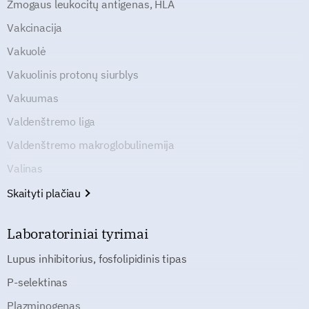
Žmogaus leukocitų antigenas, HLA
Vakcinacija
Vakuolė
Vakuolinis protonų siurblys
Vakuumas
Valdenštremo liga
Valdenštremo makroglobulinemija
Valinas
Skaityti plačiau
Laboratoriniai tyrimai
Lupus inhibitorius, fosfolipidinis tipas
P-selektinas
Plazminogenas