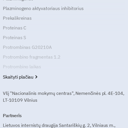
Plazminogeno aktyvatoriaus inhibitorius
Prekalikreinas
Proteinas C
Proteinas S
Protrombinas G20210A
Protrombino fragmentas 1.2
Protrombino laikas
Skaityti plačiau
Všį "Nacionalinis mokymų centras", Nemenčinės pl. 4E-104,
LT-10109 Vilnius
Partneris
Lietuvos internistų draugija Santariškių g. 2, Vilniaus m.,