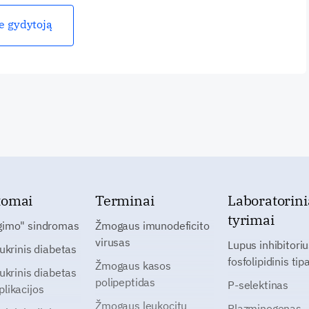
ie gydytoją
tomai
Terminai
Laboratorini
tyrimai
gimo" sindromas
Žmogaus imunodeficito
virusas
Lupus inhibitoriu
cukrinis diabetas
fosfolipidinis tip
Žmogaus kasos
cukrinis diabetas
polipeptidas
P-selektinas
likacijos
Žmogaus leukocitų
Plazminogenas