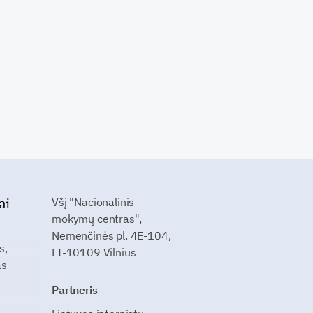
ai
Všį "Nacionalinis
mokymų centras",
Nemenčinės pl. 4E-104,
s,
LT-10109 Vilnius
as
Partneris