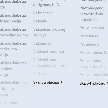
cukrinis diabetas
antigenas, HLA
oze
Plazminogeno
Vakcinacija
aktyvatoriaus
cukrinis diabetas
inhibitorius
 komplikacija
Vakuolė
Prekalikreinas
cukrinis diabetas
Vakuolinis protonų
rosmoliariškumu
siurblys
Proteinas C
cukrinis diabetas
Vakuumas
Proteinas S
patikslinta
Valdenštremo liga
Protrombinas 
acija
Valdenštremo
Protrombino
cukrinis diabetas
makroglobulinemija
fragmentas 1.2
jotakos
Valinas
acija
Protrombino lai
Skaityti plačiau
cukrinis diabetas
Skaityti plačiau
tikslinta
acija
omosomos