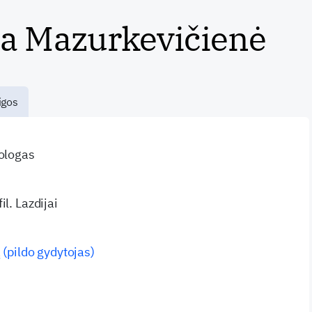
na Mazurkevičienė
igos
mologas
l. Lazdijai
 (pildo gydytojas)