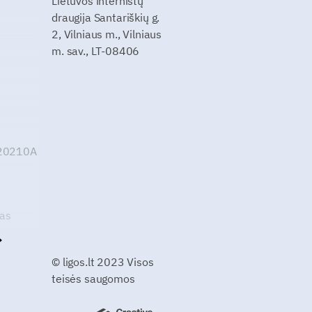
Lietuvos internistų
draugija Santariškių g.
2, Vilniaus m., Vilniaus
m. sav., LT-08406
G20210A
kas
© ligos.lt 2023 Visos
teisės saugomos