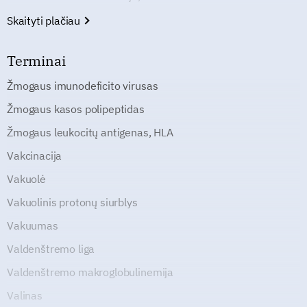
Skaityti plačiau
Terminai
Žmogaus imunodeficito virusas
Žmogaus kasos polipeptidas
Žmogaus leukocitų antigenas, HLA
Vakcinacija
Vakuolė
Vakuolinis protonų siurblys
Vakuumas
Valdenštremo liga
Valdenštremo makroglobulinemija
Valinas