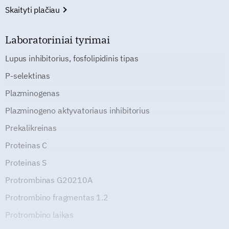
Skaityti plačiau
Laboratoriniai tyrimai
Lupus inhibitorius, fosfolipidinis tipas
P-selektinas
Plazminogenas
Plazminogeno aktyvatoriaus inhibitorius
Prekalikreinas
Proteinas C
Proteinas S
Protrombinas G20210A
Protrombino fragmentas 1.2
Protrombino laikas