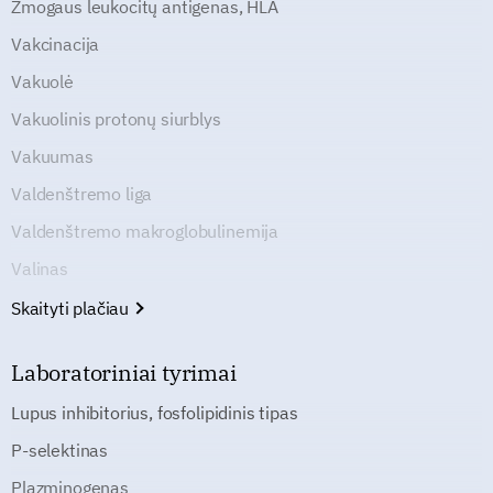
Žmogaus leukocitų antigenas, HLA
Vakcinacija
Vakuolė
Vakuolinis protonų siurblys
Vakuumas
Valdenštremo liga
Valdenštremo makroglobulinemija
Valinas
Skaityti plačiau
Laboratoriniai tyrimai
Lupus inhibitorius, fosfolipidinis tipas
P-selektinas
Plazminogenas