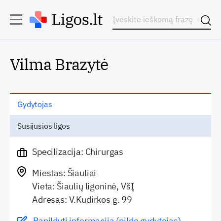
Vilma Brazytė
Gydytojas
Susijusios ligos
Specilizacija: Chirurgas
Miestas: Šiauliai
Vieta: Šiaulių ligoninė, VšĮ
Adresas: V.Kudirkos g. 99
Papildyti informaciją (pildo gydytojas)