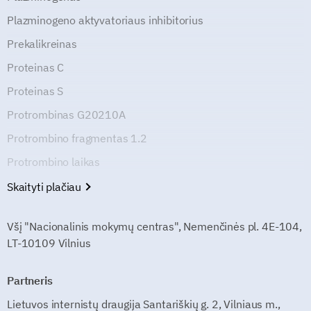
Plazminogeno aktyvatoriaus inhibitorius
Prekalikreinas
Proteinas C
Proteinas S
Protrombinas G20210A
Protrombino fragmentas 1.2
Protrombino laikas
Skaityti plačiau
Všį "Nacionalinis mokymų centras", Nemenčinės pl. 4E-104,
LT-10109 Vilnius
Partneris
Lietuvos internistų draugija Santariškių g. 2, Vilniaus m.,