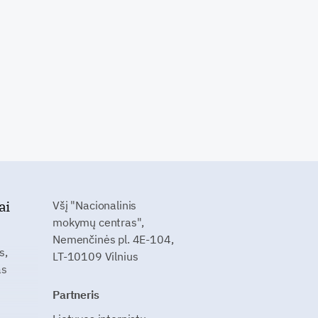
ai
Všį "Nacionalinis
mokymų centras",
Nemenčinės pl. 4E-104,
s,
LT-10109 Vilnius
as
Partneris