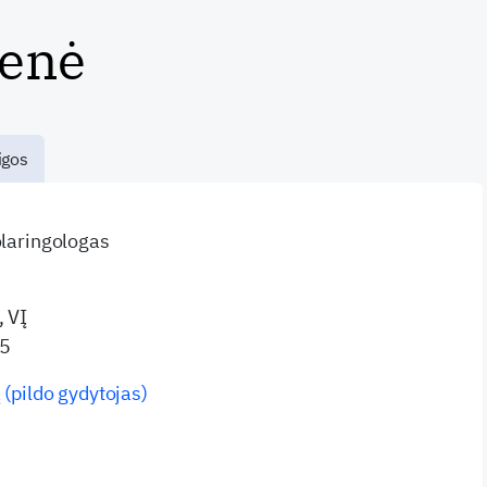
ienė
igos
olaringologas
, VĮ
15
 (pildo gydytojas)