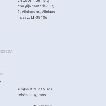
Lietuvos internistų
draugija Santariškių g.
2, Vilniaus m., Vilniaus
m. sav., LT-08406
G20210A
kas
© ligos.lt 2023 Visos
teisės saugomos