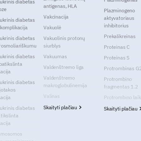
cukrinis diabetas
antigenas, HLA
oze
Plazminogeno
Vakcinacija
aktyvatoriaus
cukrinis diabetas
inhibitorius
 komplikacija
Vakuolė
Prekalikreinas
cukrinis diabetas
Vakuolinis protonų
rosmoliariškumu
siurblys
Proteinas C
cukrinis diabetas
Vakuumas
Proteinas S
patikslinta
Valdenštremo liga
Protrombinas 
acija
Valdenštremo
Protrombino
cukrinis diabetas
makroglobulinemija
fragmentas 1.2
jotakos
Valinas
acija
Protrombino lai
Skaityti plačiau
cukrinis diabetas
Skaityti plačiau
tikslinta
acija
omosomos