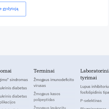
ie gydytoją
tomai
Terminai
Laboratorini
tyrimai
gimo" sindromas
Žmogaus imunodeficito
virusas
Lupus inhibitoriu
cukrinis diabetas
fosfolipidinis tip
Žmogaus kasos
cukrinis diabetas
polipeptidas
P-selektinas
likacijos
Žmogaus leukocitų
Plazminogenas