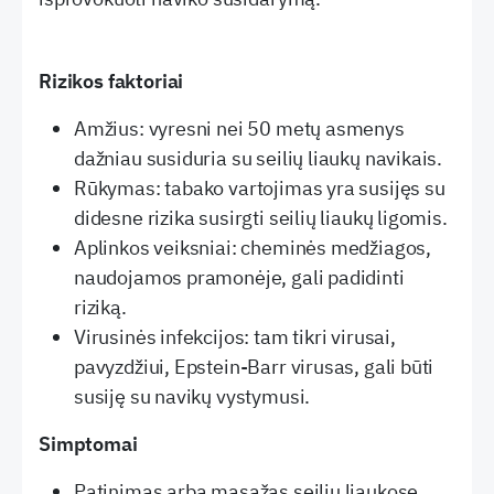
Rizikos faktoriai
Amžius: vyresni nei 50 metų asmenys
dažniau susiduria su seilių liaukų navikais.
Rūkymas: tabako vartojimas yra susijęs su
didesne rizika susirgti seilių liaukų ligomis.
Aplinkos veiksniai: cheminės medžiagos,
naudojamos pramonėje, gali padidinti
riziką.
Virusinės infekcijos: tam tikri virusai,
pavyzdžiui, Epstein-Barr virusas, gali būti
susiję su navikų vystymusi.
Simptomai
Patinimas arba masažas seilių liaukose,