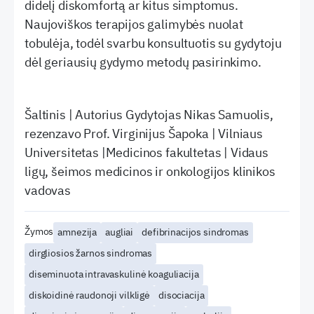
didelį diskomfortą ar kitus simptomus.
Naujoviškos terapijos galimybės nuolat
tobulėja, todėl svarbu konsultuotis su gydytoju
dėl geriausių gydymo metodų pasirinkimo.
Šaltinis | Autorius Gydytojas Nikas Samuolis,
rezenzavo Prof. Virginijus Šapoka | Vilniaus
Universitetas |Medicinos fakultetas | Vidaus
ligų, šeimos medicinos ir onkologijos klinikos
vadovas
Žymos
amnezija
augliai
defibrinacijos sindromas
dirgliosios žarnos sindromas
diseminuota intravaskulinė koaguliacija
diskoidinė raudonoji vilkligė
disociacija