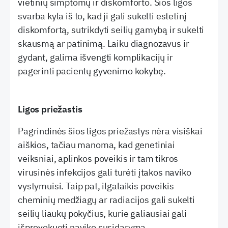
vietinių simptomų ir diskomforto. Šios ligos
svarba kyla iš to, kad ji gali sukelti estetinį
diskomfortą, sutrikdyti seilių gamybą ir sukelti
skausmą ar patinimą. Laiku diagnozavus ir
gydant, galima išvengti komplikacijų ir
pagerinti pacientų gyvenimo kokybę.
Ligos priežastis
Pagrindinės šios ligos priežastys nėra visiškai
aiškios, tačiau manoma, kad genetiniai
veiksniai, aplinkos poveikis ir tam tikros
virusinės infekcijos gali turėti įtakos naviko
vystymuisi. Taip pat, ilgalaikis poveikis
cheminių medžiagų ar radiacijos gali sukelti
seilių liaukų pokyčius, kurie galiausiai gali
išprovokuoti naviko susidarymą.