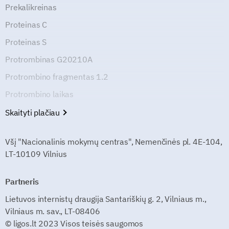
Prekalikreinas
Proteinas C
Proteinas S
Protrombinas G20210A
Protrombino fragmentas 1.2
Protrombino laikas
Skaityti plačiau
Všį "Nacionalinis mokymų centras", Nemenčinės pl. 4E-104,
LT-10109 Vilnius
Partneris
Lietuvos internistų draugija Santariškių g. 2, Vilniaus m.,
Vilniaus m. sav., LT-08406
© ligos.lt 2023 Visos teisės saugomos