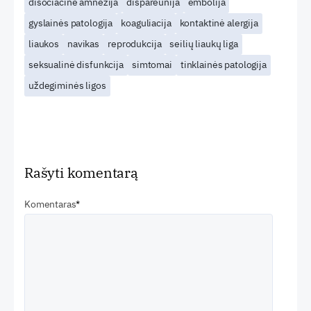
disociacinė amnezija
dispareunija
embolija
gyslainės patologija
koaguliacija
kontaktinė alergija
liaukos
navikas
reprodukcija
seilių liaukų liga
seksualinė disfunkcija
simtomai
tinklainės patologija
uždegiminės ligos
Rašyti komentarą
Komentaras