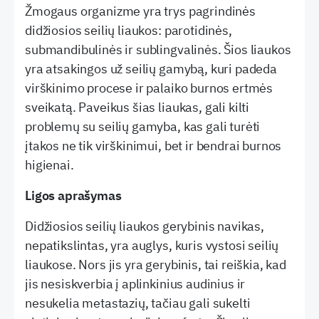
Žmogaus organizme yra trys pagrindinės
didžiosios seilių liaukos: parotidinės,
submandibulinės ir sublingvalinės. Šios liaukos
yra atsakingos už seilių gamybą, kuri padeda
virškinimo procese ir palaiko burnos ertmės
sveikatą. Paveikus šias liaukas, gali kilti
problemų su seilių gamyba, kas gali turėti
įtakos ne tik virškinimui, bet ir bendrai burnos
higienai.
Ligos aprašymas
Didžiosios seilių liaukos gerybinis navikas,
nepatikslintas, yra auglys, kuris vystosi seilių
liaukose. Nors jis yra gerybinis, tai reiškia, kad
jis nesiskverbia į aplinkinius audinius ir
nesukelia metastazių, tačiau gali sukelti