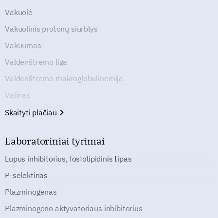
Vakuolė
Vakuolinis protonų siurblys
Vakuumas
Valdenštremo liga
Valdenštremo makroglobulinemija
Valinas
Skaityti plačiau
Laboratoriniai tyrimai
Lupus inhibitorius, fosfolipidinis tipas
P-selektinas
Plazminogenas
Plazminogeno aktyvatoriaus inhibitorius