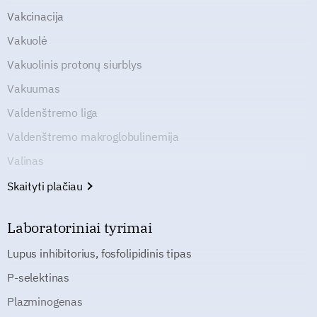
Vakcinacija
Vakuolė
Vakuolinis protonų siurblys
Vakuumas
Valdenštremo liga
Valdenštremo makroglobulinemija
Valinas
Skaityti plačiau
Laboratoriniai tyrimai
Lupus inhibitorius, fosfolipidinis tipas
P-selektinas
Plazminogenas