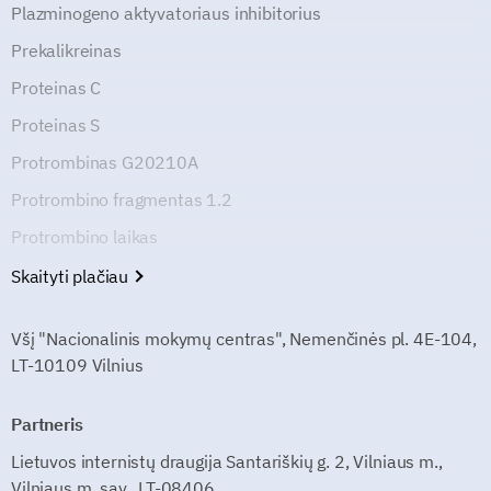
Plazminogeno aktyvatoriaus inhibitorius
Prekalikreinas
Proteinas C
Proteinas S
Protrombinas G20210A
Protrombino fragmentas 1.2
Protrombino laikas
Skaityti plačiau
Všį "Nacionalinis mokymų centras", Nemenčinės pl. 4E-104,
LT-10109 Vilnius
Partneris
Lietuvos internistų draugija Santariškių g. 2, Vilniaus m.,
Vilniaus m. sav., LT-08406