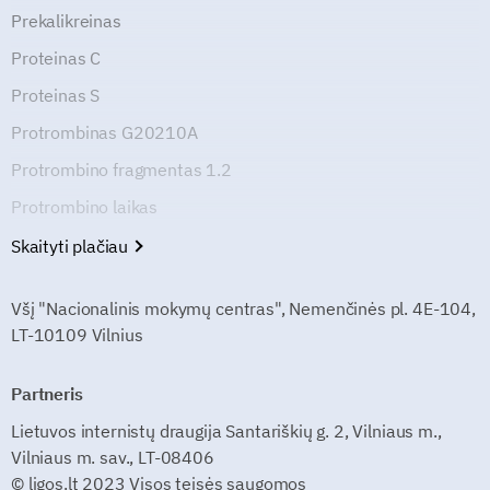
Prekalikreinas
Proteinas C
Proteinas S
Protrombinas G20210A
Protrombino fragmentas 1.2
Protrombino laikas
Skaityti plačiau
Všį "Nacionalinis mokymų centras", Nemenčinės pl. 4E-104,
LT-10109 Vilnius
Partneris
Lietuvos internistų draugija Santariškių g. 2, Vilniaus m.,
Vilniaus m. sav., LT-08406
© ligos.lt 2023 Visos teisės saugomos