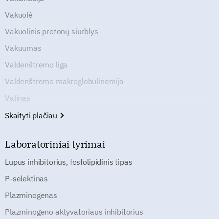
Vakuolė
Vakuolinis protonų siurblys
Vakuumas
Valdenštremo liga
Valdenštremo makroglobulinemija
Valinas
Skaityti plačiau
Laboratoriniai tyrimai
Lupus inhibitorius, fosfolipidinis tipas
P-selektinas
Plazminogenas
Plazminogeno aktyvatoriaus inhibitorius