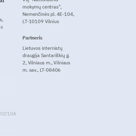
mokymų centras",
Nemenčinės pl. 4E-104,
s,
LT-10109 Vilnius
as
Partneris
Lietuvos internistų
draugija Santariškių g.
2, Vilniaus m., Vilniaus
m. sav., LT-08406
G20210A