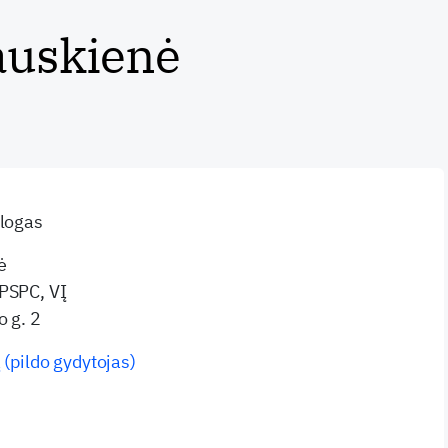
auskienė
ologas
ė
 PSPC, VĮ
o g. 2
 (pildo gydytojas)