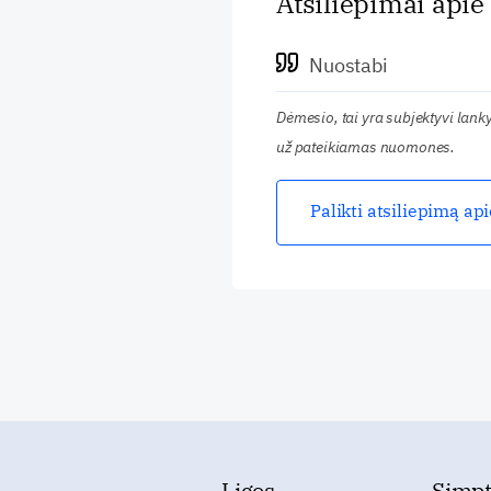
Atsiliepimai apie
Nuostabi
Dėmesio, tai yra subjektyvi lan
už pateikiamas nuomones.
Palikti atsiliepimą ap
Ligos
Simp