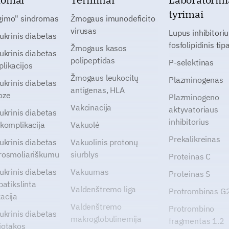
tyrimai
gimo" sindromas
Žmogaus imunodeficito
virusas
Lupus inhibitoriu
cukrinis diabetas
fosfolipidinis tip
Žmogaus kasos
cukrinis diabetas
polipeptidas
P-selektinas
likacijos
Žmogaus leukocitų
Plazminogenas
cukrinis diabetas
antigenas, HLA
oze
Plazminogeno
Vakcinacija
aktyvatoriaus
cukrinis diabetas
inhibitorius
 komplikacija
Vakuolė
Prekalikreinas
cukrinis diabetas
Vakuolinis protonų
rosmoliariškumu
siurblys
Proteinas C
cukrinis diabetas
Vakuumas
Proteinas S
patikslinta
Valdenštremo liga
Protrombinas 
acija
Valdenštremo
Protrombino
cukrinis diabetas
makroglobulinemija
fragmentas 1.2
jotakos