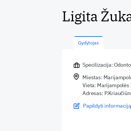
Ligita Žuk
Gydytojas
Specilizacija: Odont
Miestas: Marijampol
Vieta: Marijampolės
Adresas: P.Kriaučiūn
Papildyti informaciją