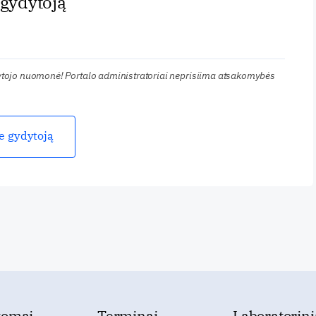
 gydytoją
kytojo nuomonė! Portalo administratoriai neprisiima atsakomybės
ie gydytoją
tomai
Terminai
Laboratorini