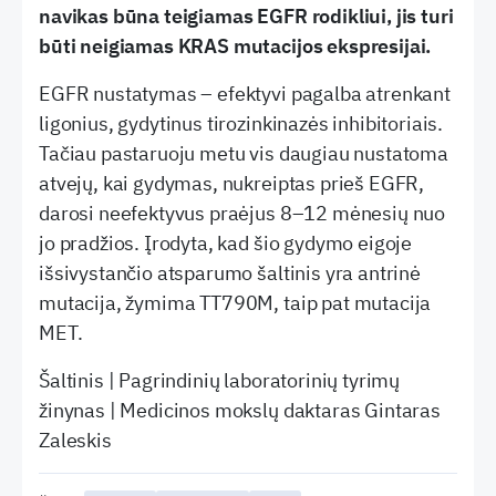
navikas būna teigiamas EGFR rodikliui, jis turi
būti neigiamas KRAS mutacijos ekspresijai.
EGFR nustatymas – efektyvi pagalba atrenkant
ligonius, gydytinus tirozinkinazės inhibitoriais.
Tačiau pastaruoju metu vis daugiau nustatoma
atvejų, kai gydymas, nukreiptas prieš EGFR,
darosi neefektyvus praėjus 8–12 mėnesių nuo
jo pradžios. Įrodyta, kad šio gydymo eigoje
išsivystančio atsparumo šaltinis yra antrinė
mutacija, žymima TT790M, taip pat mutacija
MET.
Šaltinis | Pagrindinių laboratorinių tyrimų
žinynas | Medicinos mokslų daktaras Gintaras
Zaleskis