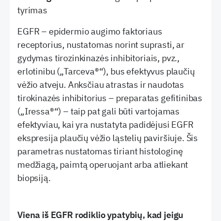
tyrimas
EGFR – epidermio augimo faktoriaus
receptorius, nustatomas norint suprasti, ar
gydymas tirozinkinazės inhibitoriais, pvz.,
erlotinibu („Tarceva®“), bus efektyvus plaučių
vėžio atveju. Anksčiau atrastas ir naudotas
tirokinazės inhibitorius – preparatas gefitinibas
(„Iressa®“) – taip pat gali būti vartojamas
efektyviau, kai yra nustatyta padidėjusi EGFR
ekspresija plaučių vėžio ląstelių paviršiuje. Šis
parametras nustatomas tiriant histologinę
medžiagą, paimtą operuojant arba atliekant
biopsiją.
Viena iš EGFR rodiklio ypatybių, kad jeigu