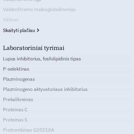
Valdenštremo makroglobulinemija
Valinas
Skaityti plačiau
Laboratoriniai tyrimai
Lupus inhibitorius, fosfolipidinis tipas
P-selektinas
Plazminogenas
Plazminogeno aktyvatoriaus inhibitorius
Prekalikreinas
Proteinas C
Proteinas S
Protrombinas G20210A