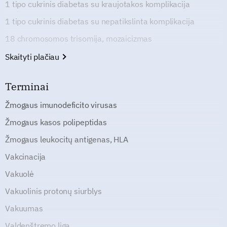
1 tipo cukrinis diabetas su kraujotakos komplikacija
1 tipo cukrinis diabetas su nepatikslinta komplikacija
18 chromosomos trisomija, mozaicizmas
Skaityti plačiau
Terminai
Žmogaus imunodeficito virusas
Žmogaus kasos polipeptidas
Žmogaus leukocitų antigenas, HLA
Vakcinacija
Vakuolė
Vakuolinis protonų siurblys
Vakuumas
Valdenštremo liga