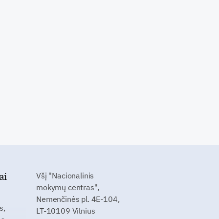
ai
Všį "Nacionalinis
mokymų centras",
Nemenčinės pl. 4E-104,
s,
LT-10109 Vilnius