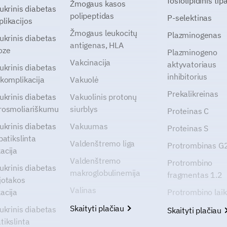
fosfolipidinis tip
Žmogaus kasos
cukrinis diabetas
polipeptidas
P-selektinas
likacijos
Žmogaus leukocitų
Plazminogenas
cukrinis diabetas
antigenas, HLA
oze
Plazminogeno
Vakcinacija
aktyvatoriaus
cukrinis diabetas
inhibitorius
 komplikacija
Vakuolė
Prekalikreinas
cukrinis diabetas
Vakuolinis protonų
rosmoliariškumu
siurblys
Proteinas C
cukrinis diabetas
Vakuumas
Proteinas S
patikslinta
Valdenštremo liga
Protrombinas 
acija
Valdenštremo
Protrombino
cukrinis diabetas
makroglobulinemija
fragmentas 1.2
jotakos
Valinas
acija
Protrombino lai
Skaityti plačiau
cukrinis diabetas
Skaityti plačiau
tikslinta