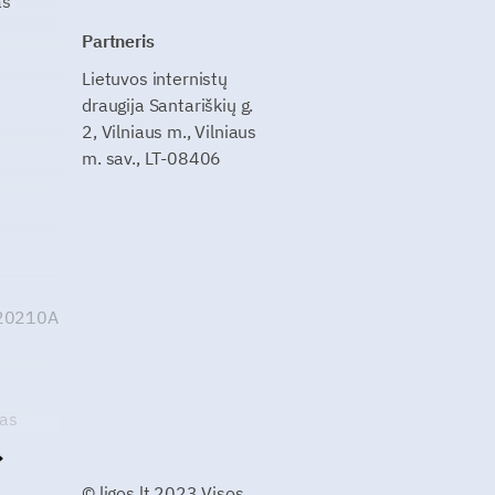
as
Partneris
Lietuvos internistų
draugija Santariškių g.
2, Vilniaus m., Vilniaus
m. sav., LT-08406
G20210A
kas
© ligos.lt 2023 Visos