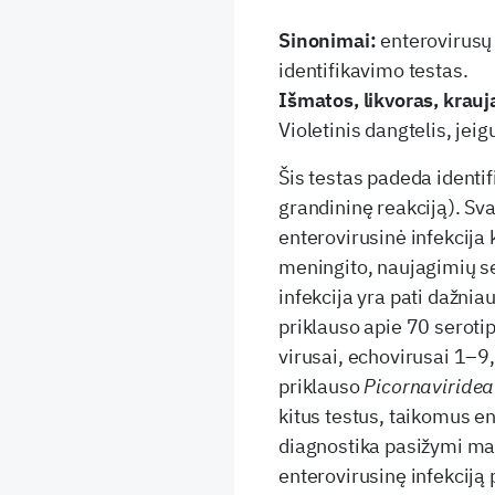
Sinonimai:
enterovirusų
identifikavimo testas.
Išmatos, likvoras, krau
Violetinis dangtelis, jei
Šis testas padeda identi
grandininę reakciją). Sva
enterovirusinė infekcija 
meningito, naujagimių se
infekcija yra pati dažni
priklauso apie 70 serotipų
virusai, echovirusai 1–9
priklauso
P
i
c
o
rnaviride
kitus testus, taikomus en
diagnostika pasižymi maž
enterovirusinę infekciją