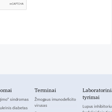
tomai
Terminai
Laboratorini
tyrimai
gimo" sindromas
Žmogaus imunodeficito
virusas
Lupus inhibitoriu
cukrinis diabetas