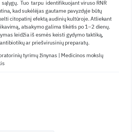
ų sąlygų. Tuo tarpu identifikuojant viruso RNR
ūtina, kad sukėlėjas gautame pavyzdyje būtų
lti citopatinį efektą audinių kultūroje. Atliekant
ikavimą, atsakymo galima tikėtis po 1–2 dienų.
mas leidžia iš esmės keisti gydymo taktiką,
ntibiotikų ar priešvirusinių preparatų.
boratorinių tyrimų žinynas | Medicinos mokslų
is