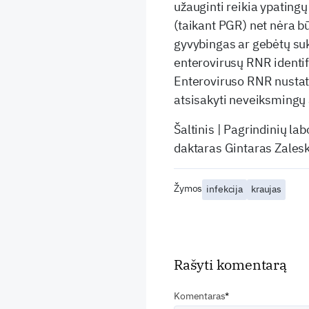
užauginti reikia ypating
(taikant PGR) net nėra b
gyvybingas ar gebėtų suke
enterovirusų RNR identif
Enteroviruso RNR nustaty
atsisakyti neveiksmingų a
Šaltinis | Pagrindinių la
daktaras Gintaras Zalesk
Žymos
infekcija
kraujas
Rašyti komentarą
Komentaras