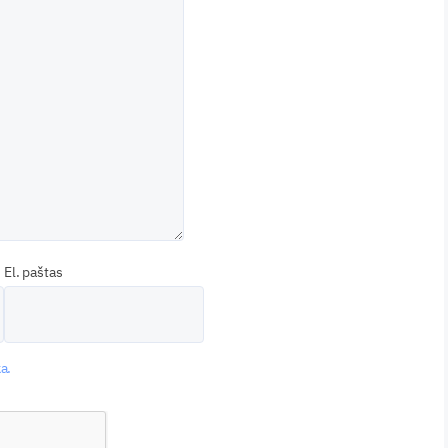
El. paštas
a.