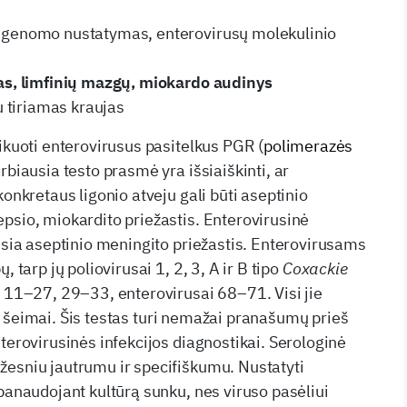
 genomo nustatymas, enterovirusų molekulinio
jas, limfinių mazgų, miokardo audinys
gu tiriamas kraujas
fikuoti enterovirusus pasitelkus PGR (
polimerazės
rbiausia testo prasmė yra išsiaiškinti, ar
konkretaus ligonio atveju gali būti aseptinio
psio, miokardito priežastis. Enterovirusinė
ausia aseptinio meningito priežastis. Enterovirusams
, tarp jų poliovirusai 1, 2, 3, A ir B tipo
C
o
xa
c
k
i
e
, 11–27, 29–33, enterovirusai 68–71. Visi jie
a
šeimai. Šis testas turi nemažai pranašumų prieš
terovirusinės infekcijos diagnostikai. Serologinė
esniu jautrumu ir specifiškumu. Nustatyti
 panaudojant kultūrą sunku, nes viruso pasėliui