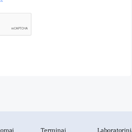
a.
tomai
Terminai
Laboratorini