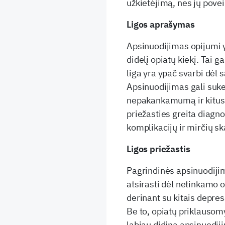
užkietėjimą, nes jų povei
Ligos aprašymas
Apsinuodijimas opijumi y
didelį opiatų kiekį. Tai ga
liga yra ypač svarbi dėl 
Apsinuodijimas gali suke
nepakankamumą ir kitus 
priežasties greita diagno
komplikacijų ir mirčių sk
Ligos priežastis
Pagrindinės apsinuodijim
atsirasti dėl netinkamo o
derinant su kitais depres
Be to, opiatų priklausomy
labiau didina apsinuodijim