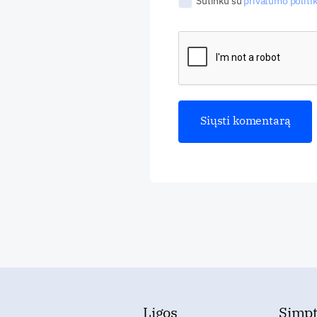
Sutinku su
privatumo politik
Ligos
Simp