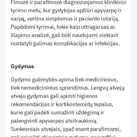
Fimozė ir parafimozė diagnozuojamos klinikinio
tyrimo metu, kur gydytojas apžiūri apyvarpę ir
varpą, vertina simptomus ir paciento istoriją.
Papildomi tyrimai, tokie kaip ultragarsas ar
šlapimo analizė, gali būti naudojami siekiant
nustatyti galimas komplikacijas ar infekcijas.
Gydymas
Gydymo galimybės apima tiek medicininius,
tiek nemedicininius sprendimus. Lengvų atvejų
atveju gydymas gali apimti higienos
rekomendacijas ir kortikosteroidų tepalus,
kurie gali padėti sumažinti uždegimą ir
palengvinti apyvarpės atsitraukimą.
Sunkesniais atvejais, ypač esant parafimozei,