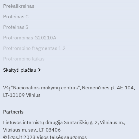
Prekalikreinas
Proteinas C
Proteinas S
Protrombinas G20210A
Protrombino fragmentas 1.2
Protrombino laikas
Skaityti plačiau
Všį "Nacionalinis mokymų centras", Nemenčinės pl. 4E-104,
LT-10109 Vilnius
Partneris
Lietuvos internistų draugija Santariškių g. 2, Vilniaus m.,
Vilniaus m. sav., LT-08406
© ligos.lt 2023 Visos teisės saugomos