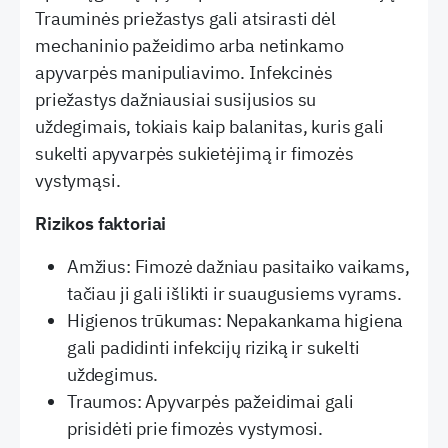
Trauminės priežastys gali atsirasti dėl
mechaninio pažeidimo arba netinkamo
apyvarpės manipuliavimo. Infekcinės
priežastys dažniausiai susijusios su
uždegimais, tokiais kaip balanitas, kuris gali
sukelti apyvarpės sukietėjimą ir fimozės
vystymąsi.
Rizikos faktoriai
Amžius: Fimozė dažniau pasitaiko vaikams,
tačiau ji gali išlikti ir suaugusiems vyrams.
Higienos trūkumas: Nepakankama higiena
gali padidinti infekcijų riziką ir sukelti
uždegimus.
Traumos: Apyvarpės pažeidimai gali
prisidėti prie fimozės vystymosi.