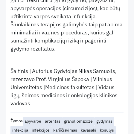
gali prireikti chirurginio gydymo, pavyzdžiui,
apyvarpės operacijos (circumcizijos), kad būtų
užtikrinta varpos sveikata ir funkcija.
Šiuolaikinės terapijos galimybės taip pat apima
minimaliai invazines procedūras, kurios gali
sumažinti komplikacijų riziką ir pagerinti
gydymo rezultatus.
Šaltinis | Autorius Gydytojas Nikas Samuolis,
rezenzavo Prof. Virginijus Šapoka | Vilniaus
Universitetas |Medicinos fakultetas | Vidaus
ligų, šeimos medicinos ir onkologijos klinikos
vadovas
Žymos
apyvarpė
arteritas
granuliomatozė
gydymas
infekcija
infekcijos
karščiavimas
kavasaki
kosulys