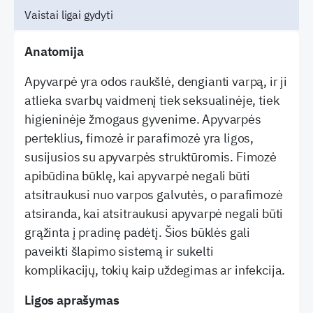
Vaistai ligai gydyti
Anatomija
Apyvarpė yra odos raukšlė, dengianti varpą, ir ji
atlieka svarbų vaidmenį tiek seksualinėje, tiek
higieninėje žmogaus gyvenime. Apyvarpės
perteklius, fimozė ir parafimozė yra ligos,
susijusios su apyvarpės struktūromis. Fimozė
apibūdina būklę, kai apyvarpė negali būti
atsitraukusi nuo varpos galvutės, o parafimozė
atsiranda, kai atsitraukusi apyvarpė negali būti
grąžinta į pradinę padėtį. Šios būklės gali
paveikti šlapimo sistemą ir sukelti
komplikacijų, tokių kaip uždegimas ar infekcija.
Ligos aprašymas