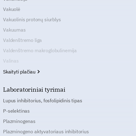
Vakuolė
Vakuolinis protonų siurblys
Vakuumas
Valdenštremo liga
Valdenštremo makroglobulinemija
Valinas
Skaityti plačiau
Laboratoriniai tyrimai
Lupus inhibitorius, fosfolipidinis tipas
P-selektinas
Plazminogenas
Plazminogeno aktyvatoriaus inhibitorius