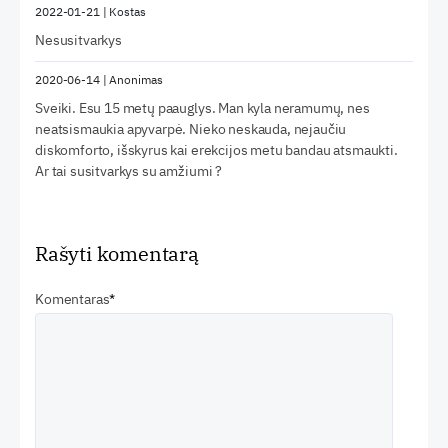
2022-01-21
|
Kostas
Nesusitvarkys
2020-06-14
|
Anonimas
Sveiki. Esu 15 metų paauglys. Man kyla neramumų, nes
neatsismaukia apyvarpė. Nieko neskauda, nejaučiu
diskomforto, išskyrus kai erekcijos metu bandau atsmaukti.
Ar tai susitvarkys su amžiumi ?
Rašyti komentarą
Komentaras