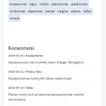
kvėpavimas
ligos
mišria
paburkimas
parafimozė
sindromas
skausmas
vaistai
vargina
varpos
vėžys
virusai
Komentarai
2024-02-02
|
Apipjaustytas
Apsipjausciau nes to prašė mano draugė. Nesigailiu!
2022-10-21
|
Pritariu Tadui
Apipjaustymas turėtų būt labiau skatintinas!
2022-09-19
|
Tadas
Manau turetu buti privalomas apipjaustymas visiems
berniukams