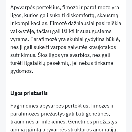
Apyvarpės perteklius, fimozė ir parafimozė yra
ligos, kurios gali sukelti diskomfortą, skausmą
ir komplikacijas. Fimozė dažniausiai pasireiškia
vaikystėje, tačiau gali išlikti ir suaugusiems
vyrams. Parafimozė yra skubiai gydytina būklė,
nes ji gali sukelti varpos galvutės kraujotakos
sutrikimus. Šios ligos yra svarbios, nes gali
turėti ilgalaikių pasekmių, jei nebus tinkamai
gydomos.
Ligos priežastis
Pagrindinės apyvarpės perteklius, fimozės ir
parafimozės priežastys gali būti genetinės,
trauminės ar infekcinės. Genetinės priežastys
apima įgimtą apyvarpės struktūros anomaliją.