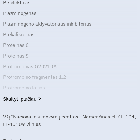
P-selektinas
Plazminogenas
Plazminogeno aktyvatoriaus inhibitorius
Prekalikreinas
Proteinas C
Proteinas S
Protrombinas G20210A
Protrombino fragmentas 1.2
Protrombino laikas
Skaityti plačiau
Všį "Nacionalinis mokymų centras", Nemenčinės pl. 4E-104,
LT-10109 Vilnius