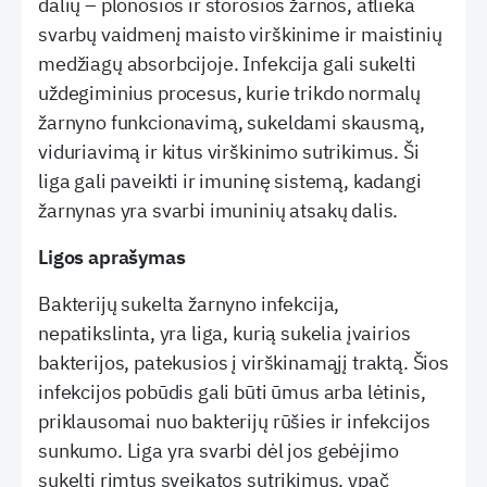
dalių – plonosios ir storosios žarnos, atlieka
svarbų vaidmenį maisto virškinime ir maistinių
medžiagų absorbcijoje. Infekcija gali sukelti
uždegiminius procesus, kurie trikdo normalų
žarnyno funkcionavimą, sukeldami skausmą,
viduriavimą ir kitus virškinimo sutrikimus. Ši
liga gali paveikti ir imuninę sistemą, kadangi
žarnynas yra svarbi imuninių atsakų dalis.
Ligos aprašymas
Bakterijų sukelta žarnyno infekcija,
nepatikslinta, yra liga, kurią sukelia įvairios
bakterijos, patekusios į virškinamąjį traktą. Šios
infekcijos pobūdis gali būti ūmus arba lėtinis,
priklausomai nuo bakterijų rūšies ir infekcijos
sunkumo. Liga yra svarbi dėl jos gebėjimo
sukelti rimtus sveikatos sutrikimus, ypač