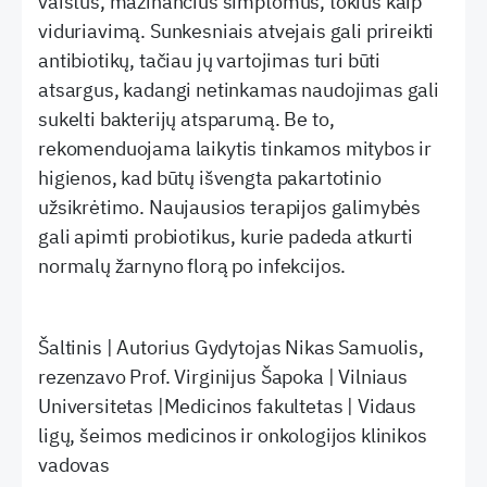
vaistus, mažinančius simptomus, tokius kaip
viduriavimą. Sunkesniais atvejais gali prireikti
antibiotikų, tačiau jų vartojimas turi būti
atsargus, kadangi netinkamas naudojimas gali
sukelti bakterijų atsparumą. Be to,
rekomenduojama laikytis tinkamos mitybos ir
higienos, kad būtų išvengta pakartotinio
užsikrėtimo. Naujausios terapijos galimybės
gali apimti probiotikus, kurie padeda atkurti
normalų žarnyno florą po infekcijos.
Šaltinis | Autorius Gydytojas Nikas Samuolis,
rezenzavo Prof. Virginijus Šapoka | Vilniaus
Universitetas |Medicinos fakultetas | Vidaus
ligų, šeimos medicinos ir onkologijos klinikos
vadovas