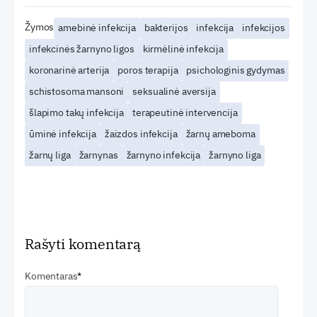
Žymos
amebinė infekcija
bakterijos
infekcija
infekcijos
infekcinės žarnyno ligos
kirmėlinė infekcija
koronarinė arterija
poros terapija
psichologinis gydymas
schistosoma mansoni
seksualinė aversija
šlapimo takų infekcija
terapeutinė intervencija
ūminė infekcija
žaizdos infekcija
žarnų ameboma
žarnų liga
žarnynas
žarnyno infekcija
žarnyno liga
Rašyti komentarą
Komentaras