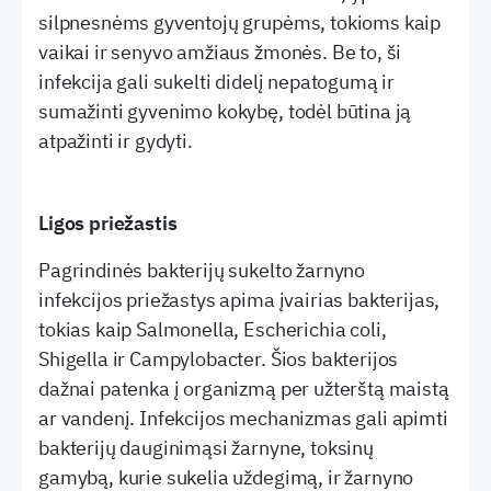
silpnesnėms gyventojų grupėms, tokioms kaip
vaikai ir senyvo amžiaus žmonės. Be to, ši
infekcija gali sukelti didelį nepatogumą ir
sumažinti gyvenimo kokybę, todėl būtina ją
atpažinti ir gydyti.
Ligos priežastis
Pagrindinės bakterijų sukelto žarnyno
infekcijos priežastys apima įvairias bakterijas,
tokias kaip Salmonella, Escherichia coli,
Shigella ir Campylobacter. Šios bakterijos
dažnai patenka į organizmą per užterštą maistą
ar vandenį. Infekcijos mechanizmas gali apimti
bakterijų dauginimąsi žarnyne, toksinų
gamybą, kurie sukelia uždegimą, ir žarnyno