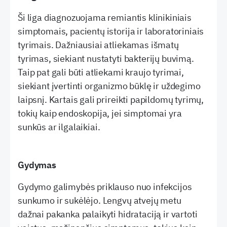
Ši liga diagnozuojama remiantis klinikiniais
simptomais, pacientų istorija ir laboratoriniais
tyrimais. Dažniausiai atliekamas išmatų
tyrimas, siekiant nustatyti bakterijų buvimą.
Taip pat gali būti atliekami kraujo tyrimai,
siekiant įvertinti organizmo būklę ir uždegimo
laipsnį. Kartais gali prireikti papildomų tyrimų,
tokių kaip endoskopija, jei simptomai yra
sunkūs ar ilgalaikiai.
Gydymas
Gydymo galimybės priklauso nuo infekcijos
sunkumo ir sukėlėjo. Lengvų atvejų metu
dažnai pakanka palaikyti hidrataciją ir vartoti