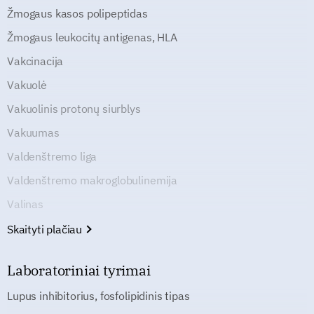
Žmogaus kasos polipeptidas
Žmogaus leukocitų antigenas, HLA
Vakcinacija
Vakuolė
Vakuolinis protonų siurblys
Vakuumas
Valdenštremo liga
Valdenštremo makroglobulinemija
Valinas
Skaityti plačiau
Laboratoriniai tyrimai
Lupus inhibitorius, fosfolipidinis tipas