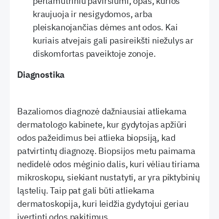
perlamutriniu paviršiumi, opas, kurios
kraujuoja ir nesigydomos, arba
pleiskanojančias dėmes ant odos. Kai
kuriais atvejais gali pasireikšti niežulys ar
diskomfortas paveiktoje zonoje.
Diagnostika
Bazaliomos diagnozė dažniausiai atliekama
dermatologo kabinete, kur gydytojas apžiūri
odos pažeidimus bei atlieka biopsiją, kad
patvirtintų diagnozę. Biopsijos metu paimama
nedidelė odos mėginio dalis, kuri vėliau tiriama
mikroskopu, siekiant nustatyti, ar yra piktybinių
ląstelių. Taip pat gali būti atliekama
dermatoskopija, kuri leidžia gydytojui geriau
įvertinti odos pakitimus.