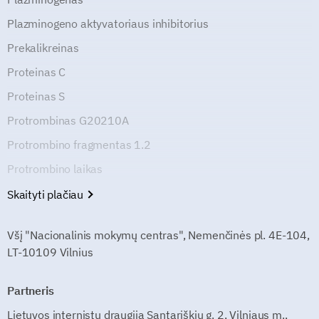
Plazminogeno aktyvatoriaus inhibitorius
Prekalikreinas
Proteinas C
Proteinas S
Protrombinas G20210A
Protrombino fragmentas 1.2
Protrombino laikas
Skaityti plačiau
Všį "Nacionalinis mokymų centras", Nemenčinės pl. 4E-104,
LT-10109 Vilnius
Partneris
Lietuvos internistų draugija Santariškių g. 2, Vilniaus m.,