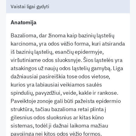
Vaistai ligai gydyti
Anatomija
Bazalioma, dar žinoma kaip bazinių ląstelių
karcinoma, yra odos vėžio forma, kuri atsiranda
iš bazinių ląstelių, esančių epidermyje,
viršutiniame odos sluoksnyje. Šios ląstelės yra
atsakingos už naujų odos ląstelių gamybą. Liga
dažniausiai pasireiškia tose odos vietose,
kurios yra labiausiai veikiamos saulės
spindulių, pavyzdžiui, veide, kakle ir rankose.
Paveiktoje zonoje gali būti pažeista epidermio
struktūra, tačiau bazalioma retai plinta į
gilesnius odos sluoksnius ar kitas kūno
sistemas, todėl ji dažnai laikoma mažiau
pavojinga nei kitos odos vėžio formos.