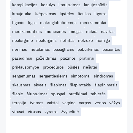
komplikacijos
kosulys
kraujavimas
kraujospūdis
kraujotaka
kvėpavimas
ląstelės
liaukos
ligoms
ligonis
ligos
makroglobulinemija
medikamentai
medikamentinis
mėnesinės
miegas
mišria
navikas
nealerginio
nealerginis
nefritas
nekrozė
nemiga
nerimas
nutukimas
paaugliams
paburkimas
pacientas
pažeidimai
pažeidimas
plazmos
pratimai
priklausomybė
procedūros
pūslės
riešutai
sergamumas
sergantiesiems
simptomai
sindromas
skausmas
skystis
šlapimas
šlapimtakis
šlapinimasis
šlaplė
šlubavimas
spuogai
sutrikimai
tabletės
terapija
tyrimas
vaistai
vargina
varpos
venos
vėžys
virusai
virusas
vyrams
žvynelinė