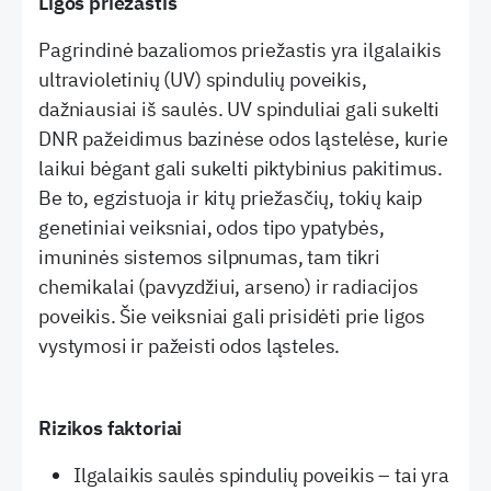
Ligos priežastis
Pagrindinė bazaliomos priežastis yra ilgalaikis
ultravioletinių (UV) spindulių poveikis,
dažniausiai iš saulės. UV spinduliai gali sukelti
DNR pažeidimus bazinėse odos ląstelėse, kurie
laikui bėgant gali sukelti piktybinius pakitimus.
Be to, egzistuoja ir kitų priežasčių, tokių kaip
genetiniai veiksniai, odos tipo ypatybės,
imuninės sistemos silpnumas, tam tikri
chemikalai (pavyzdžiui, arseno) ir radiacijos
poveikis. Šie veiksniai gali prisidėti prie ligos
vystymosi ir pažeisti odos ląsteles.
Rizikos faktoriai
Ilgalaikis saulės spindulių poveikis – tai yra