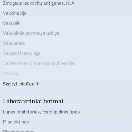
Žmogaus leukocitų antigenas, HLA
Vakcinacija
Vakuolė
Vakuolinis protonų siurblys
Vakuumas
Valdenštremo liga
Valdenštremo makroglobulinemija
Valinas
Skaityti plačiau
Laboratoriniai tyrimai
Lupus inhibitorius, fosfolipidinis tipas
P-selektinas
Plazminogenas