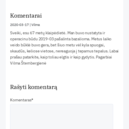
Komentarai
2020-03-17
|
Vilma
Sveiki, esu 67 metų klaipėdietė. Man buvo nustatyta ir
operacinu būdu 2019-03 pašalinta bazalioma. Metus laiko
veido būklė buvo gera, bet šiuo metu vėl kyla spuogai,
skaudūs, keliose vietose, nereaguoja į tepamus tepalus. Labai
prašau patarkite, kaip toliau elgtis ir kaip gydytis. Pagarbiai
Vilma Šternbergienė
Rašyti komentarą
Komentaras