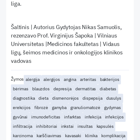
liga.
Šaltinis | Autorius Gydytojas Nikas Samuolis,
rezenzavo Prof. Virginijus Šapoka | Vilniaus
Universitetas |Medicinos fakultetas | Vidaus
ligų, šeimos medicinos ir onkologijos klinikos
vadovas
Žymos
alergija
alergijos
angina
arteritas
bakterijos
bėrimas
blauzdos
depresija
dermatitas
diabetas
diagnostika
dieta
dismenorėjos
dispepsija
dusulys
erekcijos
fibrozė
gamyba
granuliomatozė
gydymas
gyvūnai
imunodeficitas
infarktas
infekcija
infekcijos
infiltracija
inhibitoriai
inkstai
insultas
kapsulės
karcinoma
karščiavimas
kavasaki
klinika
komplikacija