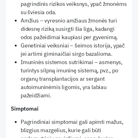
pagrindinis rizikos veiksnys, ypač žmonėms
su šviesia oda.
Amžius – vyresnio amžiaus žmonės turi
didesnę riziką susirgti šia liga, kadangi
odos pažeidimai kaupiasi per gyvenimą.
Genetiniai veiksniai – šeimos istorija, ypač
jei artimi giminaičiai sirgo bazalioma.
Imuninės sistemos sutrikimai – asmenys,
turintys silpną imuninę sistemą, pvz., po
organų transplantacijos ar sergant
autoimuninėmis ligomis, yra labiau
pažeidžiami.
Simptomai
Pagrindiniai simptomai gali apimti mažus,
blizgius mazgelius, kurie gali būti