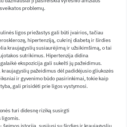
au dažniausiai ji pasireiškia vyresnio amžiaus
 sveikatos problemų.
inės ligos priežastys gali būti įvairios, tačiau
rosklerozę, hipertenziją, cukrinį diabetą ir širdies
lia kraujagyslių susiaurėjimą ir užsikimšimą, o tai
ujotakos sutrikimus. Hipertenzija didina
lgalaikė ekspozicija gali sukelti jų pažeidimus.
a kraujagyslių pažeidimus dėl padidėjusio gliukozės
veiksniai ir gyvenimo būdo pasirinkimai, tokie kaip
ba, gali prisidėti prie ligos vystymosi.
nės turi didesnę riziką susirgti
 ligomis.
 šeimos istorija, susijusi su širdies ir kraujagyslių