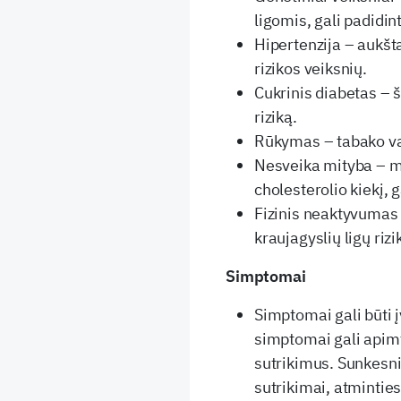
ligomis, gali padidint
Hipertenzija – aukšt
rizikos veiksnių.
Cukrinis diabetas – 
riziką.
Rūkymas – tabako var
Nesveika mityba – mai
cholesterolio kiekį, g
Fizinis neaktyvumas
kraujagyslių ligų rizi
Simptomai
Simptomai gali būti 
simptomai gali apimt
sutrikimus. Sunkesnia
sutrikimai, atmintie