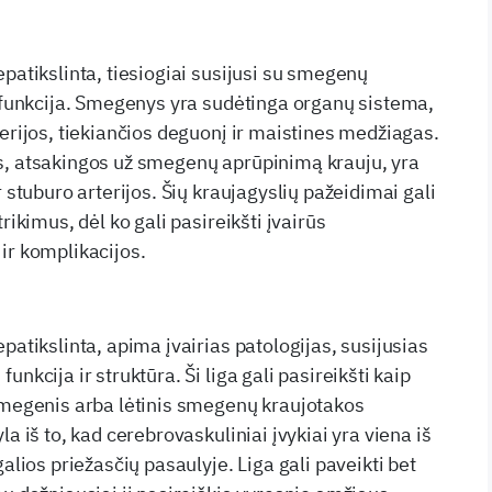
patikslinta, tiesiogiai susijusi su smegenų
r funkcija. Smegenys yra sudėtinga organų sistema,
terijos, tiekiančios deguonį ir maistines medžiagas.
s, atsakingos už smegenų aprūpinimą krauju, yra
r stuburo arterijos. Šių kraujagyslių pažeidimai gali
rikimus, dėl ko gali pasireikšti įvairūs
ir komplikacijos.
patikslinta, apima įvairias patologijas, susijusias
nkcija ir struktūra. Ši liga gali pasireikšti kaip
smegenis arba lėtinis smegenų kraujotakos
la iš to, kad cerebrovaskuliniai įvykiai yra viena iš
galios priežasčių pasaulyje. Liga gali paveikti bet