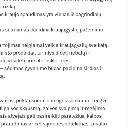
i riziką.
as kraujo spaudimas yra vienas iš pagrindinių
šis sutrikimas padidina kraujagyslių pažeidimo
tojimas neigiamai veikia kraujagyslių sveikatą.
sto produktai, turintys didelį riebalų ir
ali prisidėti prie aterosklerozės.
 – sėdimas gyvenimo būdas padidina širdies ir
ką.
įvairūs, priklausomai nuo ligos sunkumo. Lengvi
i galvos skausmą, galvos svaigimą ir regėjimo
is atvejais gali pasireikšti paralyžius, kalbos
s praradimas ar net sąmonės netekimas. Insulto