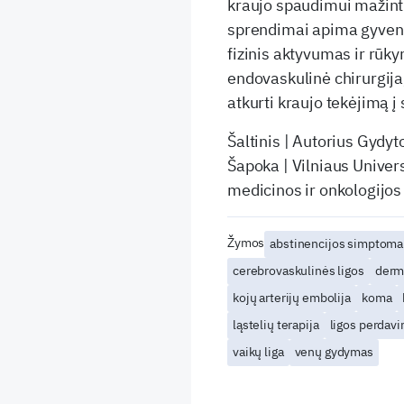
kraujo spaudimui mažinti 
sprendimai apima gyveni
fizinis aktyvumas ir rūk
endovaskulinė chirurgija,
atkurti kraujo tekėjimą 
Šaltinis | Autorius Gydyt
Šapoka | Vilniaus Univers
medicinos ir onkologijos
Žymos
abstinencijos simptoma
cerebrovaskulinės ligos
derma
kojų arterijų embolija
koma
ląstelių terapija
ligos perdav
vaikų liga
venų gydymas