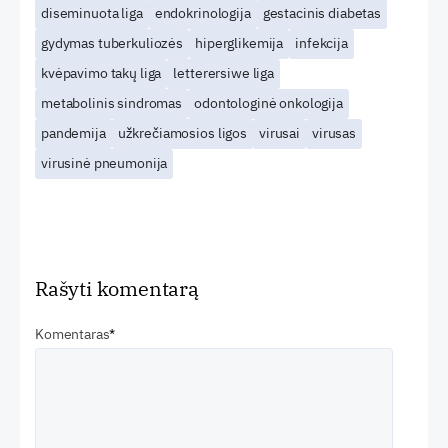
diseminuota liga
endokrinologija
gestacinis diabetas
gydymas tuberkuliozės
hiperglikemija
infekcija
kvėpavimo takų liga
letterersiwe liga
metabolinis sindromas
odontologinė onkologija
pandemija
užkrečiamosios ligos
virusai
virusas
virusinė pneumonija
Rašyti komentarą
Komentaras