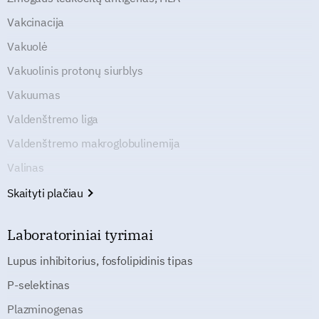
Vakcinacija
Vakuolė
Vakuolinis protonų siurblys
Vakuumas
Valdenštremo liga
Valdenštremo makroglobulinemija
Valinas
Skaityti plačiau
Laboratoriniai tyrimai
Lupus inhibitorius, fosfolipidinis tipas
P-selektinas
Plazminogenas