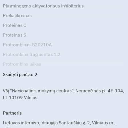
Plazminogeno aktyvatoriaus inhibitorius
Prekalikreinas
Proteinas C
Proteinas S
Protrombinas G20210A
Protrombino fragmentas 1.2
Protrombino laikas
Skaityti plačiau
Všį "Nacionalinis mokymų centras", Nemenčinės pl. 4E-104,
LT-10109 Vilnius
Partneris
Lietuvos internistų draugija Santariškių g. 2, Vilniaus m.,