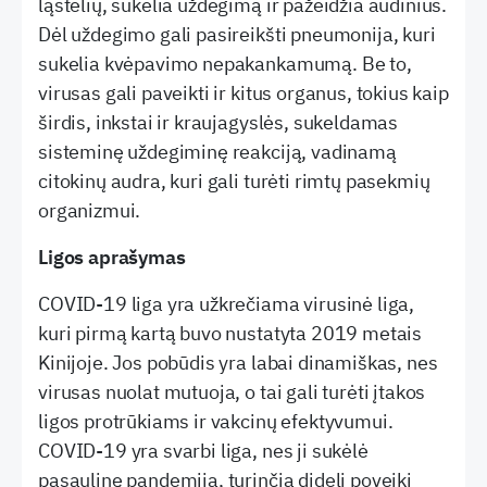
ląstelių, sukelia uždegimą ir pažeidžia audinius.
Dėl uždegimo gali pasireikšti pneumonija, kuri
sukelia kvėpavimo nepakankamumą. Be to,
virusas gali paveikti ir kitus organus, tokius kaip
širdis, inkstai ir kraujagyslės, sukeldamas
sisteminę uždegiminę reakciją, vadinamą
citokinų audra, kuri gali turėti rimtų pasekmių
organizmui.
Ligos aprašymas
COVID-19 liga yra užkrečiama virusinė liga,
kuri pirmą kartą buvo nustatyta 2019 metais
Kinijoje. Jos pobūdis yra labai dinamiškas, nes
virusas nuolat mutuoja, o tai gali turėti įtakos
ligos protrūkiams ir vakcinų efektyvumui.
COVID-19 yra svarbi liga, nes ji sukėlė
pasaulinę pandemiją, turinčią didelį poveikį