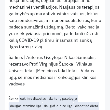
hospitalizacijos, deguonies terapijos ar net
mechaninės ventiliacijos. Naujausios terapijos
galimybės apima antivirusinius vaistus, tokius
kaip remdesiviras, ir imunomoduliatorius, kurie
padeda sumažinti uždegimą. Be to, vakcinacija
yra efektyviausia priemonė, padedanti užkirsti
kelią COVID-19 plitimui ir sumažinti sunkių
ligos formų riziką.
Šaltinis | Autorius Gydytojas Nikas Samuolis,
rezenzavo Prof. Virginijus Šapoka | Vilniaus
Universitetas |Medicinos fakultetas | Vidaus
ligų, šeimos medicinos ir onkologijos klinikos
vadovas
Žymos
cukrinis diabetas
dantenų patologija
daugiasisteminė liga
daugiažidininė liga
diabetinė dieta