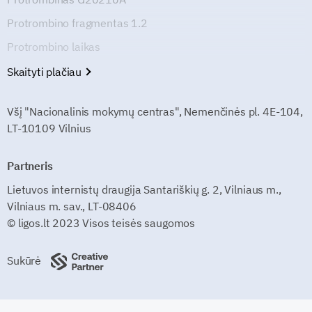
Protrombino fragmentas 1.2
Protrombino laikas
Skaityti plačiau
Všį "Nacionalinis mokymų centras", Nemenčinės pl. 4E-104,
LT-10109 Vilnius
Partneris
Lietuvos internistų draugija Santariškių g. 2, Vilniaus m.,
Vilniaus m. sav., LT-08406
© ligos.lt 2023 Visos teisės saugomos
Sukūrė