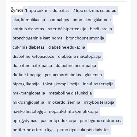
Žymos
1 tipo cukrinis diabetas
2 tipo cukrinis diabetas
akių komplikacija
anomalijos
anomalinė glikemija
antrinis diabetas
arterinė hipertenzija
bradikardija
bronchogeninis karcinoma
bronchopneumonija
cukrinis diabetas
diabetinė edukacija
diabetinė ketoacidozė
diabetinė makulopatija
diabetinė nefropatija
diabetinė neuropatija
dietinė terapija
gestacinis diabetas
glikemija
hiperglikemija
inkstų komplikacija
insulino terapija
makroangiopatija
metabolinė disfunkcija
mikroangiopatija
miokardo išemija
mitybos terapija
naviko histologija
nepatikslinta komplikacija
opų gydymas
pacientų edukacija
perdegimo sindromas
periferinė arterijų liga
pirmo tipo cukrinis diabetas