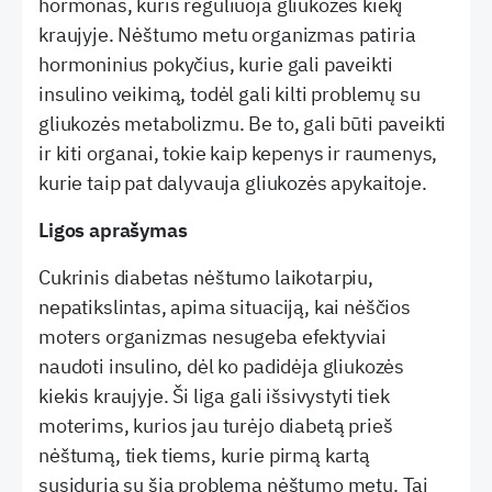
hormonas, kuris reguliuoja gliukozės kiekį
kraujyje. Nėštumo metu organizmas patiria
hormoninius pokyčius, kurie gali paveikti
insulino veikimą, todėl gali kilti problemų su
gliukozės metabolizmu. Be to, gali būti paveikti
ir kiti organai, tokie kaip kepenys ir raumenys,
kurie taip pat dalyvauja gliukozės apykaitoje.
Ligos aprašymas
Cukrinis diabetas nėštumo laikotarpiu,
nepatikslintas, apima situaciją, kai nėščios
moters organizmas nesugeba efektyviai
naudoti insulino, dėl ko padidėja gliukozės
kiekis kraujyje. Ši liga gali išsivystyti tiek
moterims, kurios jau turėjo diabetą prieš
nėštumą, tiek tiems, kurie pirmą kartą
susiduria su šia problema nėštumo metu. Tai