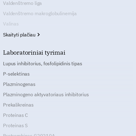
Valdenštremo liga
Valdenštremo makroglobulinemija
Valinas
Skaityti plačiau
Laboratoriniai tyrimai
Lupus inhibitorius, fosfolipidinis tipas
P-selektinas
Plazminogenas
Plazminogeno aktyvatoriaus inhibitorius
Prekalikreinas
Proteinas C
Proteinas S
Protrombinas G20210A