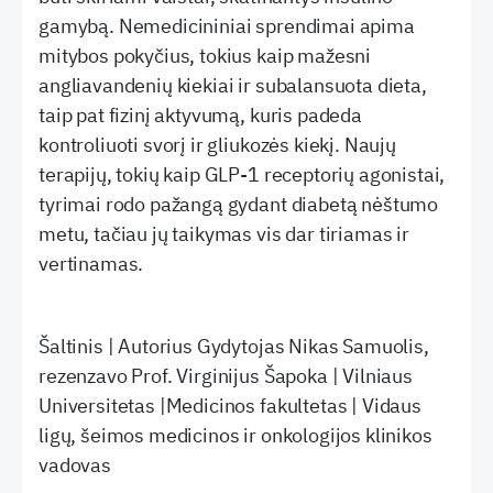
gamybą. Nemedicininiai sprendimai apima
mitybos pokyčius, tokius kaip mažesni
angliavandenių kiekiai ir subalansuota dieta,
taip pat fizinį aktyvumą, kuris padeda
kontroliuoti svorį ir gliukozės kiekį. Naujų
terapijų, tokių kaip GLP-1 receptorių agonistai,
tyrimai rodo pažangą gydant diabetą nėštumo
metu, tačiau jų taikymas vis dar tiriamas ir
vertinamas.
Šaltinis | Autorius Gydytojas Nikas Samuolis,
rezenzavo Prof. Virginijus Šapoka | Vilniaus
Universitetas |Medicinos fakultetas | Vidaus
ligų, šeimos medicinos ir onkologijos klinikos
vadovas