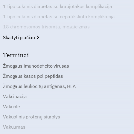
1 tipo cukrinis diabetas su kraujotakos komplikacija
1 tipo cukrinis diabetas su nepatikslinta komplikacija
18 chromosomos trisomija, mozaicizmas
Skaityti plačiau
Terminai
Žmogaus imunodeficito virusas
Žmogaus kasos polipeptidas
Žmogaus leukocitų antigenas, HLA
Vakcinacija
Vakuolė
Vakuolinis protonų siurblys
Vakuumas