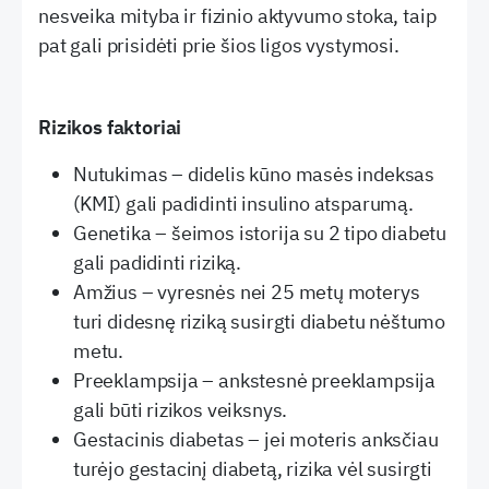
nesveika mityba ir fizinio aktyvumo stoka, taip
pat gali prisidėti prie šios ligos vystymosi.
Rizikos faktoriai
Nutukimas – didelis kūno masės indeksas
(KMI) gali padidinti insulino atsparumą.
Genetika – šeimos istorija su 2 tipo diabetu
gali padidinti riziką.
Amžius – vyresnės nei 25 metų moterys
turi didesnę riziką susirgti diabetu nėštumo
metu.
Preeklampsija – ankstesnė preeklampsija
gali būti rizikos veiksnys.
Gestacinis diabetas – jei moteris anksčiau
turėjo gestacinį diabetą, rizika vėl susirgti