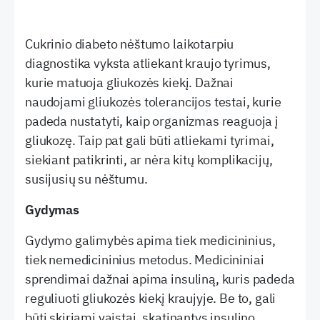
Cukrinio diabeto nėštumo laikotarpiu
diagnostika vyksta atliekant kraujo tyrimus,
kurie matuoja gliukozės kiekį. Dažnai
naudojami gliukozės tolerancijos testai, kurie
padeda nustatyti, kaip organizmas reaguoja į
gliukozę. Taip pat gali būti atliekami tyrimai,
siekiant patikrinti, ar nėra kitų komplikacijų,
susijusių su nėštumu.
Gydymas
Gydymo galimybės apima tiek medicininius,
tiek nemedicininius metodus. Medicininiai
sprendimai dažnai apima insuliną, kuris padeda
reguliuoti gliukozės kiekį kraujyje. Be to, gali
būti skiriami vaistai, skatinantys insulino