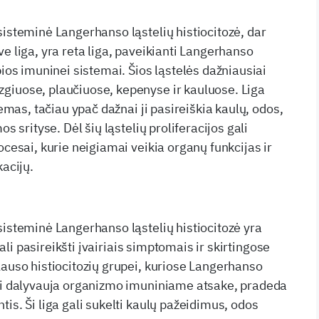
sisteminė Langerhanso ląstelių histiocitozė, dar
e liga, yra reta liga, paveikianti Langerhanso
bios imuninei sistemai. Šios ląstelės dažniausiai
giuose, plaučiuose, kepenyse ir kauluose. Liga
temas, tačiau ypač dažnai ji pasireiškia kaulų, odos,
os srityse. Dėl šių ląstelių proliferacijos gali
ocesai, kurie neigiamai veikia organų funkcijas ir
kacijų.
sisteminė Langerhanso ląstelių histiocitozė yra
 gali pasireikšti įvairiais simptomais ir skirtingose
lauso histiocitozių grupei, kuriose Langerhanso
tai dalyvauja organizmo imuniniame atsake, pradeda
is. Ši liga gali sukelti kaulų pažeidimus, odos