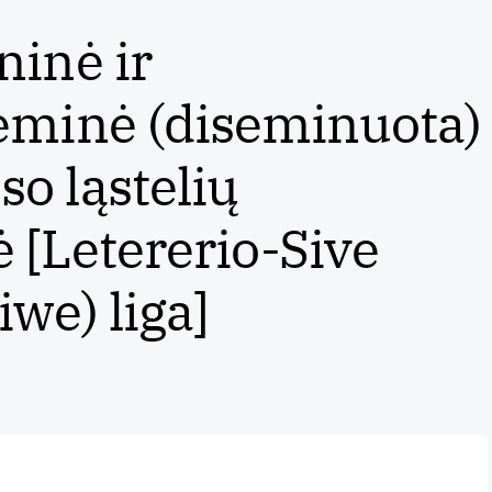
ninė ir
eminė (diseminuota)
o ląstelių
ė [Letererio-Sive
iwe) liga]