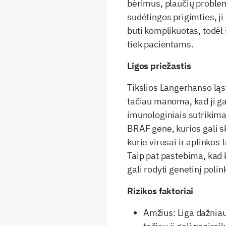
bėrimus, plaučių problem
sudėtingos prigimties, j
būti komplikuotas, todėl 
tiek pacientams.
Ligos priežastis
Tikslios Langerhanso ląst
tačiau manoma, kad ji gali
imunologiniais sutrikim
BRAF gene, kurios gali sk
kurie virusai ir aplinkos f
Taip pat pastebima, kad k
gali rodyti genetinį polink
Rizikos faktoriai
Amžius: Liga dažniau