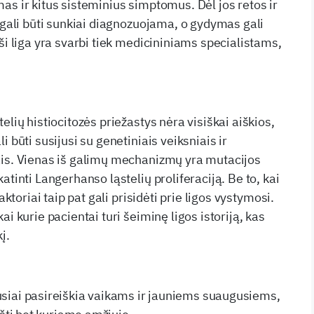
as ir kitus sisteminius simptomus. Dėl jos retos ir
i gali būti sunkiai diagnozuojama, o gydymas gali
ši liga yra svarbi tiek medicininiams specialistams,
elių histiocitozės priežastys nėra visiškai aiškios,
 būti susijusi su genetiniais veiksniais ir
ais. Vienas iš galimų mechanizmų yra mutacijos
atinti Langerhanso ląstelių proliferaciją. Be to, kai
aktoriai taip pat gali prisidėti prie ligos vystymosi.
ai kurie pacientai turi šeiminę ligos istoriją, kas
į.
siai pasireiškia vaikams ir jauniems suaugusiems,