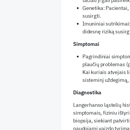
tačiau ji gali pasire
Genetika: Pacientai, t
susirgti.
Imuniniai sutrikimai
didesnę riziką susirgt
Simptomai
Pagrindiniai simpto
plaučių problemas (pv
Kai kuriais atvejais 
sisteminį uždegimą, 
Diagnostika
Langerhanso ląstelių hist
simptomais, fiziniu ištyr
biopsija, siekiant patvirt
naudojami vaizdo tyrimai