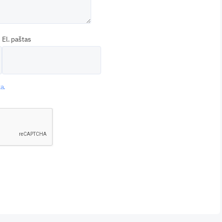
El. paštas
a.