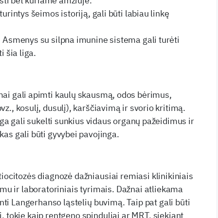
ikšti bet kuriame amžiuje.
urintys šeimos istoriją, gali būti labiau linkę
: Asmenys su silpna imunine sistema gali turėti
i šia liga.
mai gali apimti kaulų skausmą, odos bėrimus,
z., kosulį, dusulį), karščiavimą ir svorio kritimą.
liga gali sukelti sunkius vidaus organų pažeidimus ir
kas gali būti gyvybei pavojinga.
iocitozės diagnozė dažniausiai remiasi klinikiniais
imu ir laboratoriniais tyrimais. Dažnai atliekama
inti Langerhanso ląstelių buvimą. Taip pat gali būti
, tokie kaip rentgeno spinduliai ar MRT, siekiant