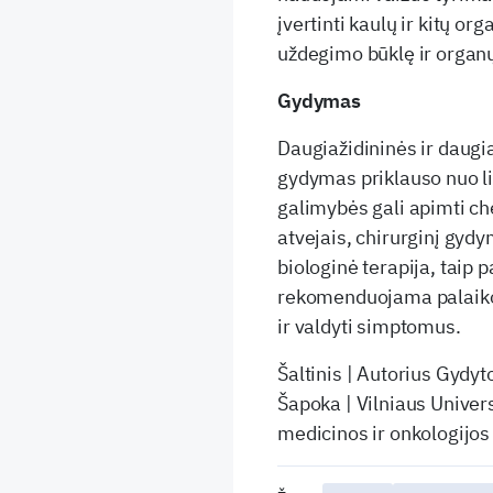
įvertinti kaulų ir kitų or
uždegimo būklę ir organų
Gydymas
Daugiažidininės ir daugi
gydymas priklauso nuo l
galimybės gali apimti che
atvejais, chirurginį gyd
biologinė terapija, taip p
rekomenduojama palaikom
ir valdyti simptomus.
Šaltinis | Autorius Gydyt
Šapoka | Vilniaus Univers
medicinos ir onkologijos