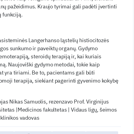
ganų pažeidimus. Kraujo tyrimai gali padėti įvertinti
 funkciją.
asisteminės Langerhanso ląstelių histiocitozės
igos sunkumo ir paveiktų organų. Gydymo
moterapiją, steroidų terapiją ir, kai kuriais
ymą. Naujoviški gydymo metodai, tokie kaip
at yra tiriami. Be to, pacientams gali būti
oji terapija, siekiant pagerinti gyvenimo kokybę
ojas Nikas Samuolis, rezenzavo Prof. Virginijus
itetas |Medicinos fakultetas | Vidaus ligų, šeimos
 klinikos vadovas