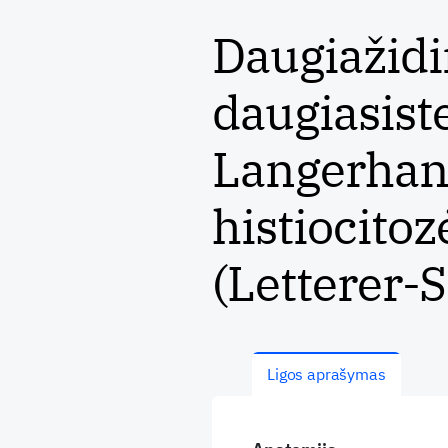
Daugiažidi
daugiasist
Langerhans
histiocitoz
(Letterer-S
Ligos aprašymas