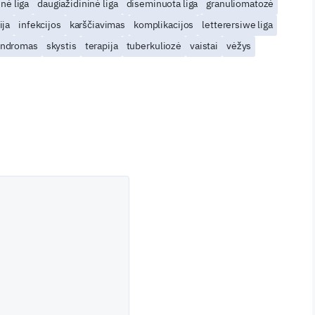
nė liga
daugiažidininė liga
diseminuota liga
granuliomatozė
ija
infekcijos
karščiavimas
komplikacijos
letterersiwe liga
indromas
skystis
terapija
tuberkuliozė
vaistai
vėžys