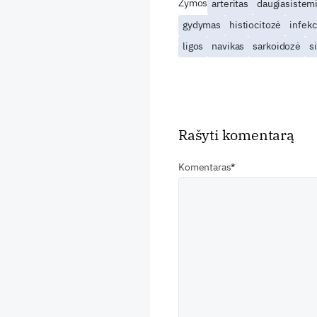
Žymos
arteritas
daugiasistemi
gydymas
histiocitozė
infekc
ligos
navikas
sarkoidozė
s
Rašyti komentarą
Komentaras