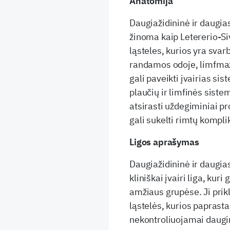
Anatomija
Daugiažidininė ir daugia
žinoma kaip Letererio-Siv
ląsteles, kurios yra svar
randamos odoje, limfmaz
gali paveikti įvairias sis
plaučių ir limfinės sistem
atsirasti uždegiminiai pr
gali sukelti rimtų kompli
Ligos aprašymas
Daugiažidininė ir daugia
kliniškai įvairi liga, kuri
amžiaus grupėse. Ji prik
ląstelės, kurios papras
nekontroliuojamai daugint