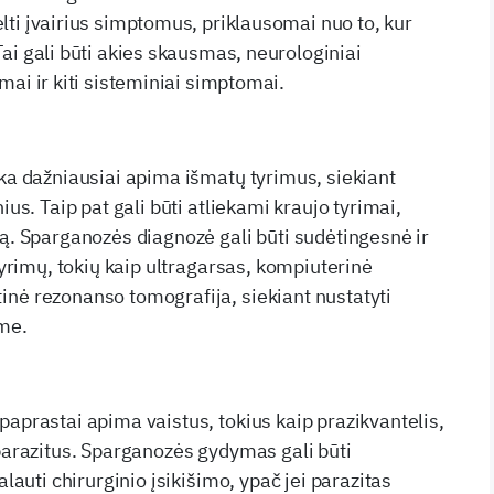
lti įvairius simptomus, priklausomai nuo to, kur
ai gali būti akies skausmas, neurologiniai
mai ir kiti sisteminiai simptomai.
ika dažniausiai apima išmatų tyrimus, siekiant
ius. Taip pat gali būti atliekami kraujo tyrimai,
ją. Sparganozės diagnozė gali būti sudėtingesnė ir
 tyrimų, tokių kaip ultragarsas, kompiuterinė
nė rezonanso tomografija, siekiant nustatyti
me.
paprastai apima vaistus, tokius kaip prazikvantelis,
 parazitus. Sparganozės gydymas gali būti
alauti chirurginio įsikišimo, ypač jei parazitas