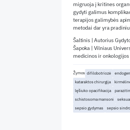
migruoja į kritines organ
gydyti galimus komplikac
terapijos galimybės apim
metodai dar yra pradini
Šaltinis | Autorius Gydyt
Šapoka | Vilniaus Univers
medicinos ir onkologijos
Žymos
difilobotriozė
endogeni
kataraktos chirurgija
kirmėlin
lęšiuko opacifikacija
parazitin
schistosoma mansoni
seksual
sepsio gydymas
sepsio sind