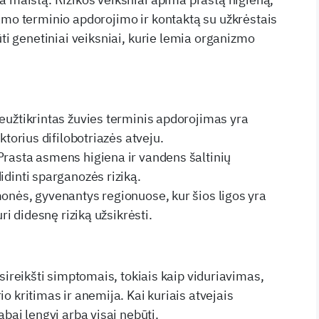
amo terminio apdorojimo ir kontaktą su užkrėstais
ūti genetiniai veiksniai, kurie lemia organizmo
eužtikrintas žuvies terminis apdorojimas yra
ktorius difilobotriazės atveju.
rasta asmens higiena ir vandens šaltinių
idinti sparganozės riziką.
onės, gyvenantys regionuose, kur šios ligos yra
uri didesnę riziką užsikrėsti.
asireikšti simptomais, tokiais kaip viduriavimas,
o kritimas ir anemija. Kai kuriais atvejais
abai lengvi arba visai nebūti.