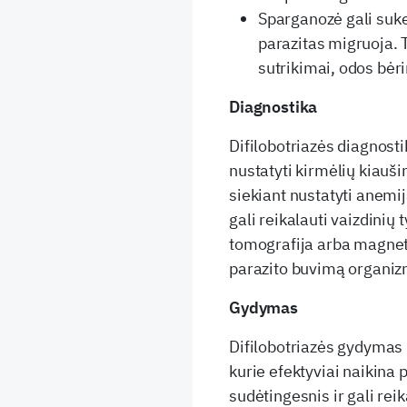
Sparganozė gali suke
parazitas migruoja. T
sutrikimai, odos bėri
Diagnostika
Difilobotriazės diagnost
nustatyti kirmėlių kiaušin
siekiant nustatyti anemi
gali reikalauti vaizdinių
tomografija arba magneti
parazito buvimą organiz
Gydymas
Difilobotriazės gydymas 
kurie efektyviai naikina
sudėtingesnis ir gali reik