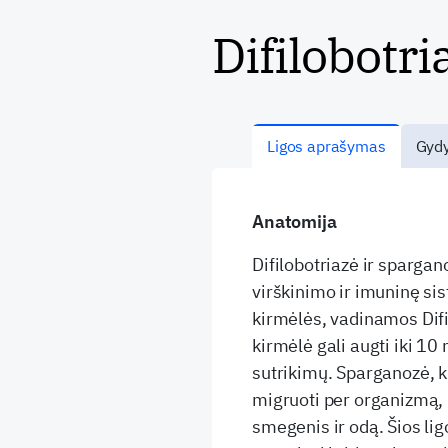
Difilobotri
Ligos aprašymas
Gydy
Anatomija
Difilobotriazė ir spargan
virškinimo ir imuninę sis
kirmėlės, vadinamos Dif
kirmėlė gali augti iki 10 
sutrikimų. Sparganozė, k
migruoti per organizmą, 
smegenis ir odą. Šios ligo