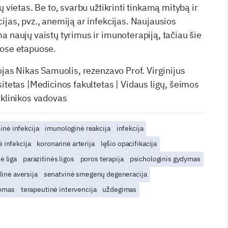
ų vietas. Be to, svarbu užtikrinti tinkamą mitybą ir
ijas, pvz., anemiją ar infekcijas. Naujausios
a naujų vaistų tyrimus ir imunoterapiją, tačiau šie
uose etapuose.
ojas Nikas Samuolis, rezenzavo Prof. Virginijus
itetas |Medicinos fakultetas | Vidaus ligų, šeimos
 klinikos vadovas
nė infekcija
imunologinė reakcija
infekcija
ė infekcija
koronarinė arterija
lęšio opacifikacija
ė liga
parazitinės ligos
poros terapija
psichologinis gydymas
inė aversija
senatvinė smegenų degeneracija
romas
terapeutinė intervencija
uždegimas