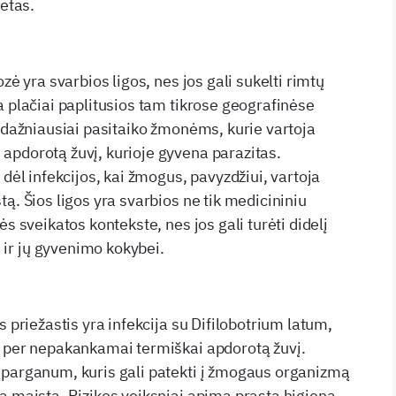
ietas.
zė yra svarbios ligos, nes jos gali sukelti rimtų
a plačiai paplitusios tam tikrose geografinėse
ė dažniausiai pasitaiko žmonėms, kurie vartoja
pdorotą žuvį, kurioje gyvena parazitas.
 dėl infekcijos, kai žmogus, pavyzdžiui, vartoja
ą. Šios ligos yra svarbios ne tik medicininiu
ės sveikatos kontekste, nes jos gali turėti didelį
r jų gyvenimo kokybei.
s priežastis yra infekcija su Difilobotrium latum,
ą per nepakankamai termiškai apdorotą žuvį.
sparganum, kuris gali patekti į žmogaus organizmą
a maistą. Rizikos veiksniai apima prastą higieną,