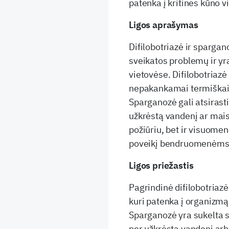
patenka į kritines kūno v
Ligos aprašymas
Difilobotriazė ir spargano
sveikatos problemų ir yr
vietovėse. Difilobotriaz
nepakankamai termiškai a
Sparganozė gali atsirasti
užkrėstą vandenį ar maist
požiūriu, bet ir visuomen
poveikį bendruomenėms i
Ligos priežastis
Pagrindinė difilobotriazė
kuri patenka į organizm
Sparganozė yra sukelta 
per užkrėstą vandenį arb