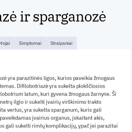
azė ir sparganozė
tojai
Simptomai
Straipsniai
ozė yra parazitinės ligos, kurios paveikia žmogaus
temas. Difilobotriazė yra sukelta plokščiosios
ilobotrium latum, kuri gyvena žmogaus žarnyne. Ši
metrų ilgio ir sukelti įvairių virškinimo trakto
ita vertus, yra sukelta sparganum, kuris gali
paveikdamas įvairius organus, įskaitant akis,
s gali sukelti rimtų komplikacijų, ypač jei parazitai