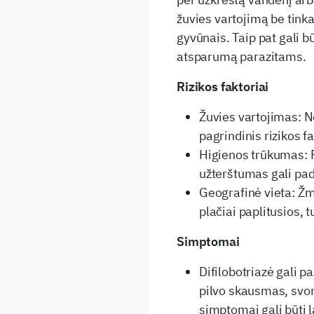
žuvies vartojimą be tink
gyvūnais. Taip pat gali b
atsparumą parazitams.
Rizikos faktoriai
Žuvies vartojimas: N
pagrindinis rizikos fa
Higienos trūkumas: P
užterštumas gali pad
Geografinė vieta: Žm
plačiai paplitusios, t
Simptomai
Difilobotriazė gali p
pilvo skausmas, svori
simptomai gali būti l