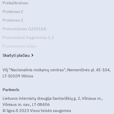
Prekalikreinas
Proteinas C
Proteinas S
Protrombinas G20210A
Protrombino fragmentas 1.2
Protrombino laikas
Skaityti plačiau
Všį "Nacionalinis mokymų centras", Nemenčinės pl. 4E-104,
LT-10109 Vilnius
Partneris
Lietuvos internistų draugija Santariškių g. 2, Vilniaus m.,
Vilniaus m. sav., LT-08406
© ligos.lt 2023 Visos teisės saugomos