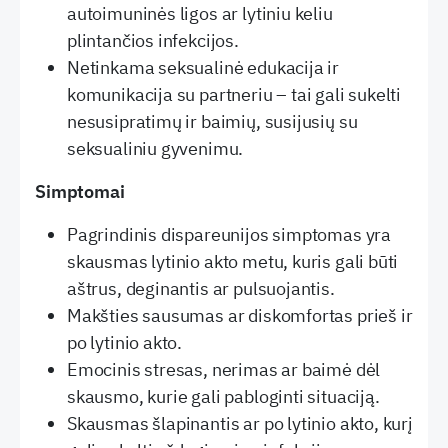
autoimuninės ligos ar lytiniu keliu
plintančios infekcijos.
Netinkama seksualinė edukacija ir
komunikacija su partneriu – tai gali sukelti
nesusipratimų ir baimių, susijusių su
seksualiniu gyvenimu.
Simptomai
Pagrindinis dispareunijos simptomas yra
skausmas lytinio akto metu, kuris gali būti
aštrus, deginantis ar pulsuojantis.
Makšties sausumas ar diskomfortas prieš ir
po lytinio akto.
Emocinis stresas, nerimas ar baimė dėl
skausmo, kurie gali pabloginti situaciją.
Skausmas šlapinantis ar po lytinio akto, kurį