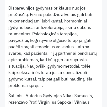
Dispareunijos gydymas priklauso nuo jos
priežasčių. Fizinio pobūdžio atvejais gali būti
rekomenduojami lubrikantai, hormoniniai
gydymo būdai ar fizioterapija, skirta dubens
raumenims. Psichologinės terapijos,
pavyzdžiui, kognityvinė elgesio terapija, gali
padėti spręsti emocinius veiksnius. Taip pat
svarbu, kad pacientai ir jų partneriai bendrautų
apie problemas, kad būtų geriau suprasta
situacija. Naujoviški gydymo metodai, tokie
kaip seksualinės terapijos ar specializuoti
gydymo kursai, taip pat gali būti naudingi šiai
problemai spręsti.
Šaltinis | Autorius Gydytojas Nikas Samuolis,
rezenzavo Prof. Virginijus Šapoka | Vilniaus