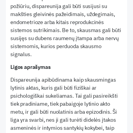
požiūriu, dispareunija gali būti susijusi su
makšties gleivinės pažeidimais, uždegimais,
endometrioze arba kitais reprodukcinės
sistemos sutrikimais. Be to, skausmas gali būti
susijęs su dubens raumenų įtampa arba nervų
sistemomis, kurios perduoda skausmo
signalus.
Ligos aprašymas
Dispareunija apibūdinama kaip skausmingas
lytinis aktas, kuris gali būti fiziškai ar
psichologiškai sukeliamas. Tai gali pasireikšti
tiek pradiniame, tiek pabaigoje lytinio akto
metu, ir gali būti nuolatinis arba epizodinis. Ši
liga yra svarbi, nes ji gali turėti didelės įtakos
asmeninės ir intymios santykių kokybei, taip