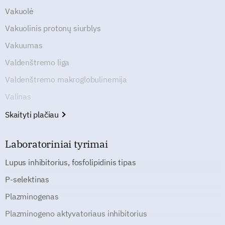
Vakuolė
Vakuolinis protonų siurblys
Vakuumas
Valdenštremo liga
Valdenštremo makroglobulinemija
Valinas
Skaityti plačiau
Laboratoriniai tyrimai
Lupus inhibitorius, fosfolipidinis tipas
P-selektinas
Plazminogenas
Plazminogeno aktyvatoriaus inhibitorius